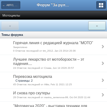
Форум "За рулем"
← АВТО, МОТО И ТЕХНИКА
Мотоциклы
«
»
Темы форума
Горячая линия с редакцией журнала "МОТО"
Закреплено
0 Ответов: последний от tim_2012, Jan 23 2014 20:36
Лучшее лекарство от мотоборзости – эт
падения....
24 Ответов: последний от Слaва, Jun 14 2026 20:57
Перевозка мотоцикла
Страницы: 2
45 Ответов: последний от Aliks, Feb 11 2021 12:25
И снова про скутеры
28 Ответов: последний от marina_semenova-99, Oct 04 2020 11:44
"Мотовесна 2020" - выставка техники для