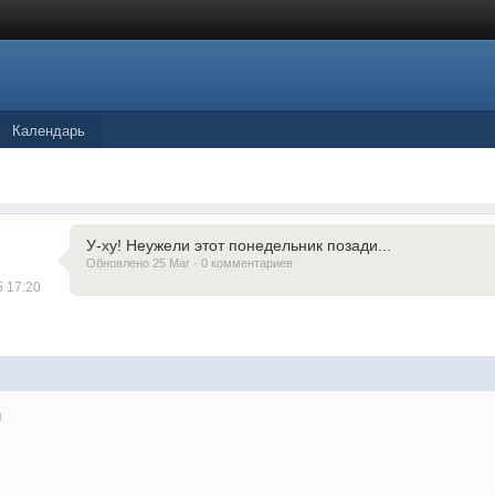
Календарь
У-ху! Неужели этот понедельник позади...
Обновлено 25 Mar · 0 комментариев
5 17:20
и