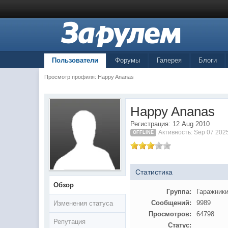
Пользователи
Форумы
Галерея
Блоги
Просмотр профиля: Happy Ananas
Happy Ananas
Регистрация: 12 Aug 2010
Активность: Sep 07 202
OFFLINE
Статистика
Обзор
Группа:
Гаражник
Сообщений:
9989
Изменения статуса
Просмотров:
64798
Репутация
Статус: