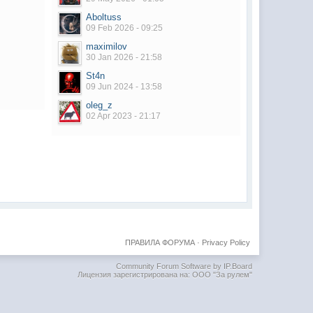
Aboltuss
09 Feb 2026 - 09:25
maximilov
30 Jan 2026 - 21:58
St4n
09 Jun 2024 - 13:58
oleg_z
02 Apr 2023 - 21:17
ПРАВИЛА ФОРУМА
·
Privacy Policy
Community Forum Software by IP.Board
Лицензия зарегистрирована на: ООО "За рулем"