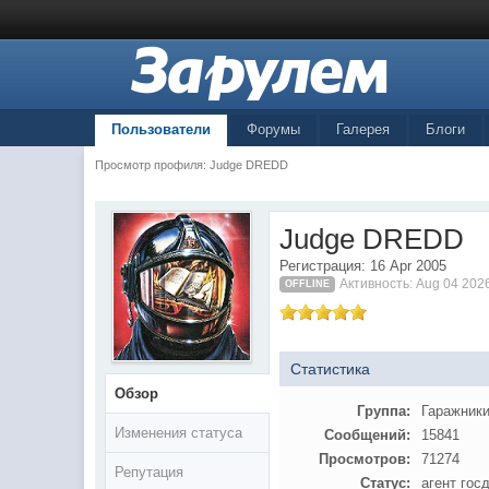
Пользователи
Форумы
Галерея
Блоги
Просмотр профиля: Judge DREDD
Judge DREDD
Регистрация: 16 Apr 2005
Активность: Aug 04 202
OFFLINE
Статистика
Обзор
Группа:
Гаражник
Изменения статуса
Сообщений:
15841
Просмотров:
71274
Репутация
Статус:
агент гос