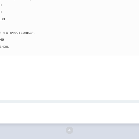
н
н
ква
 и отечественная.
на
зное.