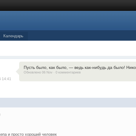
Календарь
Пусть было, как было, — ведь как-нибудь да было! Нико
Обновлено 06 Nov · 0 комментариев
6 14:41
и
депа и просто хороший человек