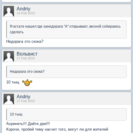
Andriy
14 Feb 2010
Я кстате нашел где занедорага "А" открывают, весной собираюсь
сделать
Недорага это скока?
Вольвист
17 Feb 2010
Недорага это скока?
10 тыщ
Andriy
17 Feb 2010
10 тыщ
Ахринеть!!! Дайте две!!!
Короче, пробей тему насчет того, могут ли для жителей