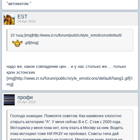
"автоматом."
EST
04 Apr 2010
10 тыщ [img]http://www.zr.ru/forum/public/style_emoticons/default/
.gif[/img]
надо же, какое совпадение цен....и у нас столько же.....только
крон эстонских
[img]http://www.zr.ru/forum/public/style_emoticons/default/hang1.gif[/i
mg]
профи
05 Apr 2010
Господа знающие. Помогите советом. Как наименее хлопотно
открыть категорию "А". У меня сейчас В и С. Стаж с 2000 года.
Мотоцикла у меня пока нет, хочу ехать в Москву за ним. Водить
пока мотоцикл тоже НИ РАЗУ не пробовал. Советы типа дай
взятку знакомому менту не годятся. Ментов не знаю, взяток не