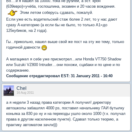
Во....и я нашел за 10000..тока не рублей, а эст. крон
(639евро)=учёба, госпошлина, зкзамен и 20 часов вождения.
Этим летом соберусь сдавать, пожалуй.
Если уже есть водительский стаж более 2 лет, то у нас дают
сразу А-категорию (а если бы не было, то только А1=до
125кубиков, на 2 года).
Гы...прикольно, нашел выше свой же пост на эту же тему, только
годичной давности
А матацикел я себе уже присмотрел...или Honda VT750 Shadow
или Suzuki VZ800 Intruder....они похожи, сцабаки и по цене и по
содержанию.
Сообщение отредактировал EST: 31 January 2011 - 16:40
Chel
16 Aug 2011
а я недели 3 назад права категории А получил! директору
автошколы забашлял 4000 рэ, поставил начальнику ГАИ бутылку
коньяка за 830 рэ ну и на переезды ушло около 1000 (т.к. получал
права в другом населенном пункте). Сдавал только теорию, а
практику автоматом зачли)))