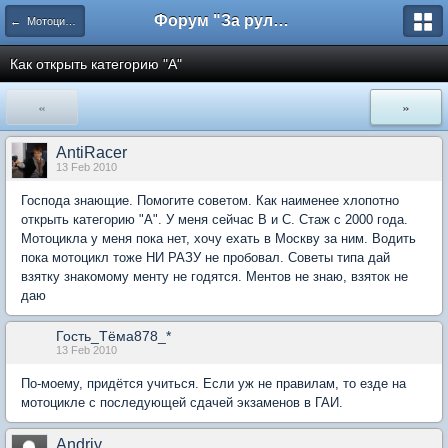
Форум "За рулем"
← Мотоциклы
Как открыть категорию "А"
«
»
AntiRacer
13 Feb 2010
Господа знающие. Помогите советом. Как наименее хлопотно
открыть категорию "А". У меня сейчас В и С. Стаж с 2000 года.
Мотоцикла у меня пока нет, хочу ехать в Москву за ним. Водить
пока мотоцикл тоже НИ РАЗУ не пробовал. Советы типа дай
взятку знакомому менту не годятся. Ментов не знаю, взяток не
даю
Гость_Тёма878_*
13 Feb 2010
По-моему, придётся учиться. Если уж не правилам, то езде на
мотоцикле с последующей сдачей экзаменов в ГАИ.
Andriy