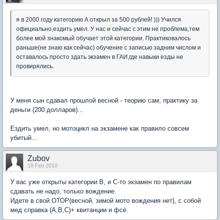
я в 2000 году категорию А открыл за 500 рублей! ))) Учился
официально,ездить умел. У нас и сейчас с этим не проблема,тем
более мой знакомый обучает этой категории. Практиковалось
раньше(не знаю как сейчас) обучение с записью задним числом и
оставалось просто здать экзамен в ГАИ,где навыки езды не
провирялись.
У меня сын сдавал прошлой весной - теорию сам, практику за
деньги (200 долларов)...
Ездить умел, но мотоцикл на экзамене как правило совсем
убитый...
Zubov
18 Feb 2010
У вас уже открыты категории В, и С-то экзамен по правилам
сдавать не надо, только вождение.
Идете в свой ОТОР(весной, зимой мото вождения нет), с собой
мед справка (А,В,С)+ квитанции и фсё.