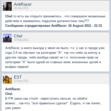
AntiRacer
16 Aug 2011
Chel
,то есть вы открыто признаетесь , что совершали незаконные
действия и занимались подкупом должностных лиц???
Сообщение отредактировал AntiRacer: 16 August 2011 - 21:31
Chel
17 Aug 2011
AntiRacer, а иного выхода у меня не было, т.к. у нас в городе уже
года 3-4 не обучают на категорию "А". так что либо за взятку в
другом городе, либо вообще никак! но т.к. получение прав на
категорию "А" было одной из главных моих жизненных целей я
выбрал первое!
EST
17 Aug 2011
AntiRacer
,
Chel
,
В РФ закон как столб - переступить нельзя, но обойти
можно....так-что, "всё правильно сделал". Ездить, я так понял,
уже умеет.