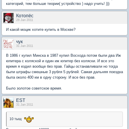
категорий, тем больше теории( устройство ) надо учить! )))
Котопёс
28 Jan 2011
И какой моцик хотите купить в Москве?
чук
31 Jan 2011
В 1986 г купил Минска в 1987 купил Восхода потом были два Иж
юпитера с коляской и один иж юпитер без коляски. И все это
время я ездил вообще без прав. Гайцы останавливали но тогда
были штрафы смешные 3 рубля 5 рублей. Самая дальняя поездка
была около 400 км в одну сторону. И все без прав.
Было золотое советское время.
EST
31 Jan 2011
10 тыщ