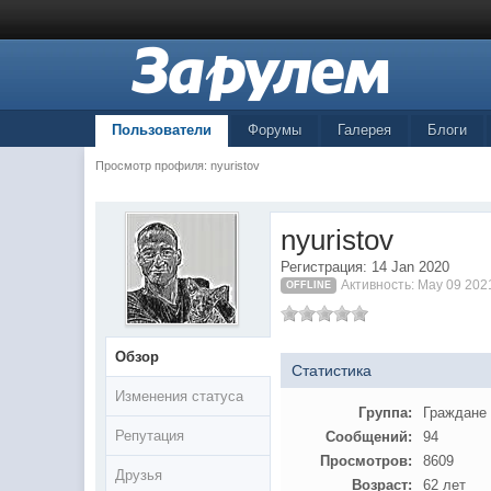
Пользователи
Форумы
Галерея
Блоги
Просмотр профиля: nyuristov
nyuristov
Регистрация: 14 Jan 2020
Активность: May 09 202
OFFLINE
Обзор
Статистика
Изменения статуса
Группа:
Граждане
Репутация
Сообщений:
94
Просмотров:
8609
Друзья
Возраст:
62 лет