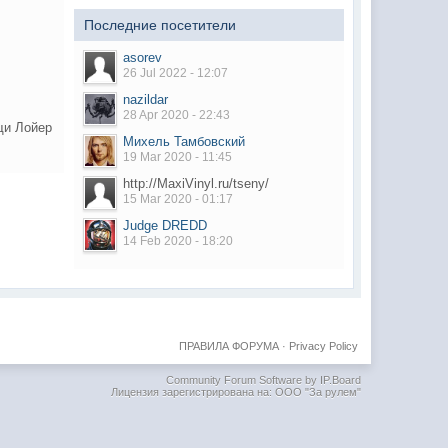
Последние посетители
asorev
26 Jul 2022 - 12:07
nazildar
28 Apr 2020 - 22:43
щи Лойер
Михель Тамбовский
19 Mar 2020 - 11:45
http://MaxiVinyl.ru/tseny/
15 Mar 2020 - 01:17
Judge DREDD
14 Feb 2020 - 18:20
ПРАВИЛА ФОРУМА
·
Privacy Policy
Community Forum Software by IP.Board
Лицензия зарегистрирована на: ООО "За рулем"