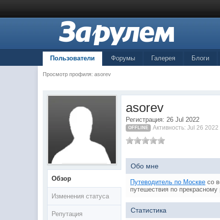
Пользователи
Форумы
Галерея
Блоги
Просмотр профиля: asorev
asorev
Регистрация: 26 Jul 2022
Активность: Jul 26 2022
OFFLINE
Обо мне
Обзор
Путеводитель по Москве
со в
путешествия по прекрасному 
Изменения статуса
Статистика
Репутация