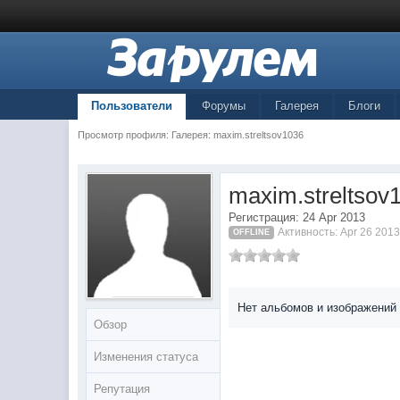
Пользователи
Форумы
Галерея
Блоги
Просмотр профиля: Галерея: maxim.streltsov1036
maxim.streltsov
Регистрация: 24 Apr 2013
Активность: Apr 26 2013
OFFLINE
Нет альбомов и изображений
Обзор
Изменения статуса
Репутация