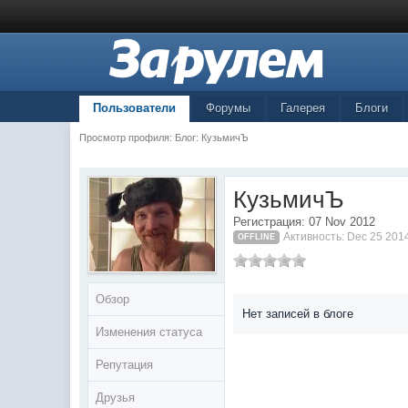
Пользователи
Форумы
Галерея
Блоги
Просмотр профиля: Блог: КузьмичЪ
КузьмичЪ
Регистрация: 07 Nov 2012
Активность: Dec 25 201
OFFLINE
Обзор
Нет записей в блоге
Изменения статуса
Репутация
Друзья