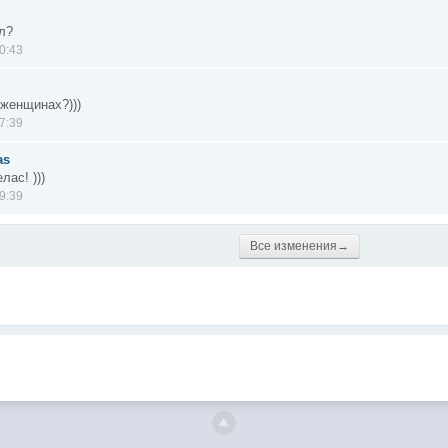
ил?
0:43
 женщинах?)))
7:39
as
лас! )))
9:39
Все изменения→