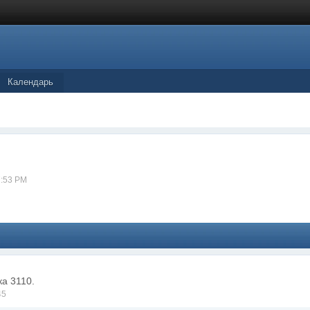
Календарь
7:53 PM
а 3110.
45