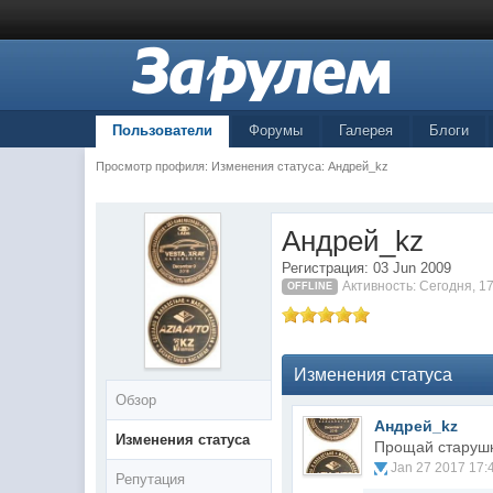
Пользователи
Форумы
Галерея
Блоги
Просмотр профиля: Изменения статуса: Андрей_kz
Андрей_kz
Регистрация: 03 Jun 2009
Активность: Сегодня, 1
OFFLINE
Изменения статуса
Обзор
Андрей_kz
Изменения статуса
Прощай старушк
Jan 27 2017 17:
Репутация