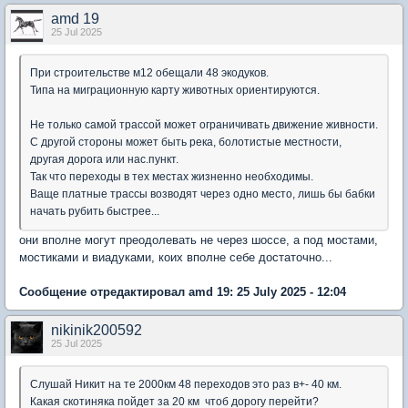
amd 19
25 Jul 2025
При строительстве м12 обещали 48 экодуков.
Типа на миграционную карту животных ориентируются.
Не только самой трассой может ограничивать движение живности.
С другой стороны может быть река, болотистые местности,
другая дорога или нас.пункт.
Так что переходы в тех местах жизненно необходимы.
Ваще платные трассы возводят через одно место, лишь бы бабки
начать рубить быстрее...
они вполне могут преодолевать не через шоссе, а под мостами,
мостиками и виадуками, коих вполне себе достаточно...
Сообщение отредактировал amd 19: 25 July 2025 - 12:04
nikinik200592
25 Jul 2025
Слушай Никит на те 2000км 48 переходов это раз в+- 40 км.
Какая скотиняка пойдет за 20 км чтоб дорогу перейти?