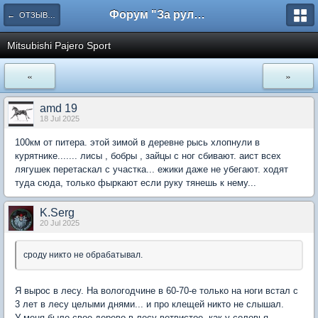
Форум "За рулем"
← ОТЗЫВЫ ВЛАДЕЛЬЦЕВ
Mitsubishi Pajero Sport
«
»
amd 19
18 Jul 2025
100км от питера. этой зимой в деревне рысь хлопнули в
курятнике....... лисы , бобры , зайцы с ног сбивают. аист всех
лягушек перетаскал с участка... ежики даже не убегают. ходят
туда сюда, только фыркают если руку тянешь к нему...
K.Serg
20 Jul 2025
сроду никто не обрабатывал.
Я вырос в лесу. На вологодчине в 60-70-е только на ноги встал с
3 лет в лесу целыми днями... и про клещей никто не слышал.
У меня было свое дерево в лесу ветвистое, как у соловья-