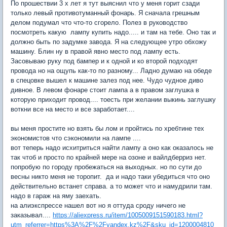
По прошествии 3 х лет я тут выяснил что у меня горит сзади
только левый противотуманный фонарь. Я сначала грешным
делом подумал что что-то сгорело. Полез в руководство
посмотреть какую лампу купить надо..... и там на тебе. Оно так и
должно быть по задумке завода. Я на следующее утро обхожу
машину. Блин ну в правой явно место под лампу есть.
Засовываю руку под бампер и к одной и ко второй подходят
провода но на ощупь как-то по разному... Ладно думаю на обеде
в спецовке вышел к машине залез под нее. Чудо чудное диво
дивное. В левом фонаре стоит лампа а в правом заглушка в
которую приходит провод.... тоесть при желании выкинь заглушку
воткни все на место и все заработает....
вы меня простите но взять бы лом и пройтись по хребтине тех
экономистов что сэкономили на лампе ....
вот теперь надо исхитриться найти лампу а оно как оказалось не
так чтоб и просто по крайней мере на озоне и вайлдберриз нет.
попробую по городу пробежаться на выходных. но по сути до
весны никто меня не торопит. да и надо таки убедиться что оно
действительно встанет справа. а то может что и намудрили там.
надо в гараж на яму заехать.
на алиэкспрессе нашел вот но я оттуда сроду ничего не
заказывал....
https://aliexpress.ru/item/1005009151590183.html?
utm_referrer=https%3A%2F%2Fyandex.kz%2F&sku_id=1200004810