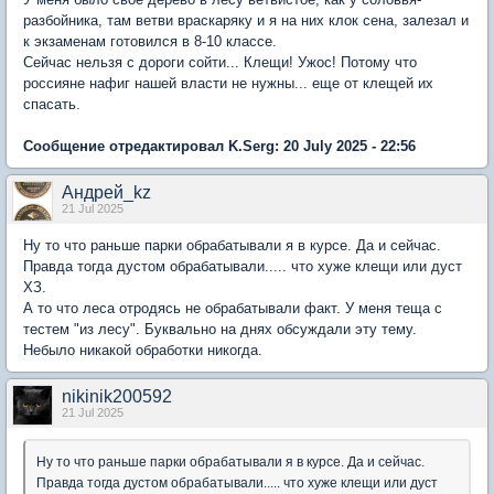
разбойника, там ветви враскаряку и я на них клок сена, залезал и
к экзаменам готовился в 8-10 классе.
Сейчас нельзя с дороги сойти... Клещи! Ужос! Потому что
россияне нафиг нашей власти не нужны... еще от клещей их
спасать.
Сообщение отредактировал K.Serg: 20 July 2025 - 22:56
Андрей_kz
21 Jul 2025
Ну то что раньше парки обрабатывали я в курсе. Да и сейчас.
Правда тогда дустом обрабатывали..... что хуже клещи или дуст
ХЗ.
А то что леса отродясь не обрабатывали факт. У меня теща с
тестем "из лесу". Буквально на днях обсуждали эту тему.
Небыло никакой обработки никогда.
nikinik200592
21 Jul 2025
Ну то что раньше парки обрабатывали я в курсе. Да и сейчас.
Правда тогда дустом обрабатывали..... что хуже клещи или дуст