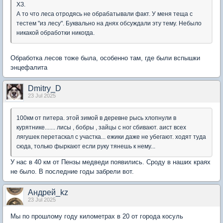
ХЗ.
А то что леса отродясь не обрабатывали факт. У меня теща с
тестем "из лесу". Буквально на днях обсуждали эту тему. Небыло
никакой обработки никогда.
Обработка лесов тоже была, особенно там, где были вспышки
энцефалита
Dmitry_D
23 Jul 2025
100км от питера. этой зимой в деревне рысь хлопнули в
курятнике....... лисы , бобры , зайцы с ног сбивают. аист всех
лягушек перетаскал с участка... ежики даже не убегают. ходят туда
сюда, только фыркают если руку тянешь к нему...
У нас в 40 км от Пензы медведи появились. Сроду в наших краях
не было. В последние годы забрели вот.
Андрей_kz
23 Jul 2025
Мы по прошлому году километрах в 20 от города косуль