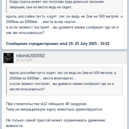
Когда трасса режет лес пополам, куда деваться лесными
зверькам, они на месте ведь не сидят.
вдоль шоссейки пусть ходят. лес он ведь не 2км на 500 метров. а
2000км на 5000км ... места всем хватит....
а если экомост построят , вы думаете ежики сообразят где он и
как им пользоваться?
Сообщение отредактировал amd 19: 25 July 2025 - 10:22
nikinik200592
25 Jul 2025
вдоль шоссейки пусть ходят. лес он ведь не 2км на 500 метров. а
2000км на 5000км ... места всем хватит....
а если экомост построят , вы думаете ежики сообразят где он и
как им пользоваться?
При строительстве м12 обещали 48 экодуков.
Типа на миграционную карту животных ориентируются.
Не только самой трассой может ограничивать движение
живности.