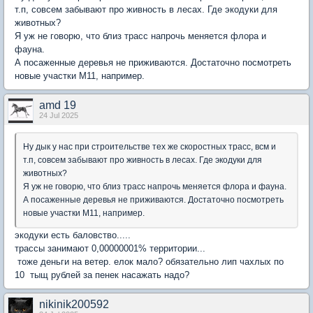
т.п, совсем забывают про живность в лесах. Где экодуки для
животных?
Я уж не говорю, что близ трасс напрочь меняется флора и
фауна.
А посаженные деревья не приживаются. Достаточно посмотреть
новые участки М11, например.
amd 19
24 Jul 2025
Ну дык у нас при строительстве тех же скоростных трасс, всм и
т.п, совсем забывают про живность в лесах. Где экодуки для
животных?
Я уж не говорю, что близ трасс напрочь меняется флора и фауна.
А посаженные деревья не приживаются. Достаточно посмотреть
новые участки М11, например.
экодуки есть баловство.....
трассы занимают 0,00000001% территории...
тоже деньги на ветер. елок мало? обязательно лип чахлых по
10 тыщ рублей за пенек насажать надо?
nikinik200592