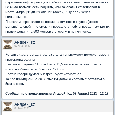
Строитель нефтепровода в Сибири рассказывал, мол технически
не было возможности поднять, или закопать нефтепровод в
месте миграции диких оленей (лосей). Сделали через
полкилометра.
Приехали через какое-то время, а там сотни трупов (может
меньше) оленей... не смогли преодолеть нефтепровод, там где их
предки ходили, а 500 метров в сторону и не глянули...
Андрей_kz
07 Aug 2025
Кстати сказать сегодня залез с штангенциркулем померил высоту
протектора резины.
Высота в среднем 11,5мм Была 13,5 на новой резине. Тоесть
износ приблизително 2 мм за 7500 км.
Честно говоря думал быстрее будет истираться.
Так по прикидкам на 30-35 тыс км должно хватить с остатком в
5мм высоты.
Сообщение отредактировал Андрей_kz: 07 August 2025 - 12:17
Андрей_kz
03 Nov 2025