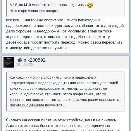
А Чё, на М10 много скотопрогонов надземных
Но я и про человеков говорю..
кхе кхе.... никто и не спорит что , много пешеходных
надпереходов, и подпереходов ,как для кабанов так и для людей
дело хорошее. и велодорожки от москвы до владика тоже
хорошо. одно плохо, стоимость этого добра такая , что ту
деревню, где просят постоить переход, можно разом переселить
в москву. ибо дешевле получится...
nikinik200592
29 Jul 2025
кхе кхе.... никто и не спорит что , много пешеходных
надпереходов, и подпереходов ,как для кабанов так и для людей
дело хорошее. и велодорожки от москвы до владика тоже
хорошо. одно плохо, стоимость этого добра такая , что ту
деревню, где просят постоить переход, можно разом переселить в
москву. ибо дешевле получится...
Сколько бабосиков пилят на этих стройках, нам и не снилось...
А из-за этих трасс бывают отрезаны не только единичные