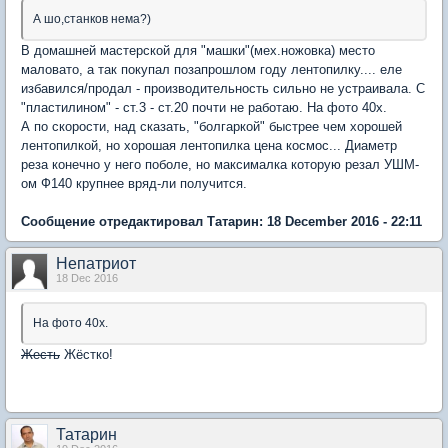
А шо,станков нема?)
В домашней мастерской для "машки"(мех.ножовка) место
маловато, а так покупал позапрошлом году лентопилку.... еле
избавился/продал - производительность сильно не устраивала. С
"пластилином" - ст.3 - ст.20 почти не работаю. На фото 40х.
А по скорости, над сказать, "болгаркой" быстрее чем хорошей
лентопилкой, но хорошая лентопилка цена космос... Диаметр
реза конечно у него поболе, но максималка которую резал УШМ-
ом Ф140 крупнее вряд-ли получится.
Сообщение отредактировал Татарин: 18 December 2016 - 22:11
Непатриот
18 Dec 2016
На фото 40х.
Жесть
Жёстко!
Татарин