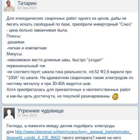
Татарин
03 Sep 2015
Для эпизодических сварочных работ одного из цехов, дабы не
бегать искать свободный по базе, приобрели инверторный "Союз"
- цена больно заманчивая была.
Плюсы:
-дешевая
-легкая и компактная
Минусы:
-невозможно вести длинные швы, быстро "уходит"
первоначальный ток
-не соответствует шкала тока реальности, лб-52 Ф2,6 варили про
"100А" по шкале. На адекватном сварочнике таким электродом по
чистому металлу и при 30-40А ведется шов.
Хотя преобреталась для прихваточных и неответственных работ
и как-бы цель достигнута, но покупкой разачарованны
Утреннее чудовище
07 Dec 2015
Господа, а помогите между делом подобрать электроды
для
http://www.tdarsenal.ru/item/svarochnyy_apparat_transformator_
blueweld_combi_4_135_8662/
такого аппарата? какие на него