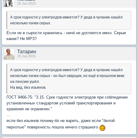
25 Jun 2015
А срок годности у электродов имеется? У деда в чуланке нашёл
несколько пачек серых
Если не в сырости хранились - ничё не доспеется имхо. Серые
какие? Не МР3?
Татарин
25 Jun 2015
А срок годности у электродов имеется? У деда в чуланке нашёл
несколько пачек серых - он был сварщик, но ещё в прошлом веке
на пенсию ушёл.
На вид, без изьянов.
ГОСТ 9466-75: "3.15. Срок годности электродов при соблюдении
установленных стандартом условий транспортирования и
хранения не ограничен."
...
если без изьянов почему-бо не варить, даже если "белой
перхотью" поверхность пошла ничего страшного