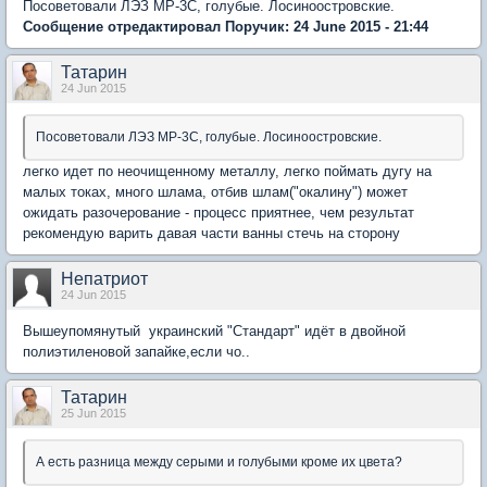
Посоветовали ЛЭЗ МР-3С, голубые. Лосиноостровские.
Сообщение отредактировал Поручик: 24 June 2015 - 21:44
Татарин
24 Jun 2015
Посоветовали ЛЭЗ МР-3С, голубые. Лосиноостровские.
легко идет по неочищенному металлу, легко поймать дугу на
малых токах, много шлама, отбив шлам("окалину") может
ожидать разочерование - процесс приятнее, чем результат
рекомендую варить давая части ванны стечь на сторону
Непатриот
24 Jun 2015
Вышеупомянутый украинский "Стандарт" идёт в двойной
полиэтиленовой запайке,если чо..
Татарин
25 Jun 2015
А есть разница между серыми и голубыми кроме их цвета?