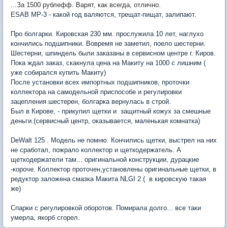
...За 1500 рублефф. Варят, как всегда, отлично.
ESAB МР-3 - какой год валяются, трещат-пищат, залипают.
Про болгарки. Кировская 230 мм. прослужила 10 лет, наглухо
кончились подшипники. Вовремя не заметил, поело шестерни.
Шестерни, шпиндель были заказаны в сервисном центре г. Киров.
Пока ждал заказ, скакнула цена на Макиту на 1000 с лишним (
уже собирался купить Макиту)
После установки всех импортных подшипников, проточки
коллектора на самодельной приспособе и регулировки
зацепления шестерен, болгарка вернулась в строй.
Был в Кирове, - прикупил щетки и защитный кожух за смешные
деньги.(сервисный центр, оказывается, маленькая комнатка)
DeWalt 125 . Модель не помню. Кончились щетки, выстрел на них
не сработал, пожрало коллектор и щеткодержатель. А
щеткодержатели там... оригинальной конструкции, дурацкие
-короче. Коллектор проточен,установлены оригинальные щетки, в
редуктор заложена смазка Макита
NLGI 2 ( в кировскую такая
же)
Спарки с регулировкой оборотов. Помирала долго... все таки
умерла, якорб сгорел.