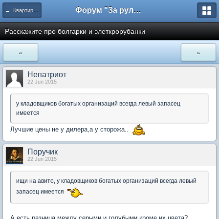
Форум "За рулем"
← Квартира, дача, дом
Расскажите про болгарки и элеткрорубанки
«
»
Непатриот
22 Jun 2015
у кладовщиков богатых организаций всегда левый запасец
имеется
Лучшие цены не у дилера,а у сторожа..
Поручик
22 Jun 2015
ищи на авито, у кладовщиков богатых организаций всегда левый
запасец имеется
А есть разница между серыми и голубыми кроме их цвета?