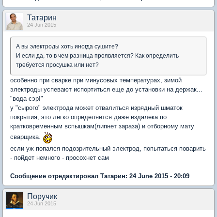
Татарин
24 Jun 2015
А вы электроды хоть иногда сушите?
И если да, то в чем разница проявляется? Как определить
требуется просушка или нет?
особенно при сварке при минусовых температурах, зимой
электроды успевают испортиться еще до установки на держак...
"вода сэр!"
у "сырого" электрода может отвалиться изрядный шматок
покрытия, это легко определяется даже издалека по
кратковременным вспышкам(липнет зараза) и отборному мату
сварщика.
если уж попался подозрительный электрод, попытаться поварить
- пойдет немного - просохнет сам
Сообщение отредактировал Татарин: 24 June 2015 - 20:09
Поручик
24 Jun 2015