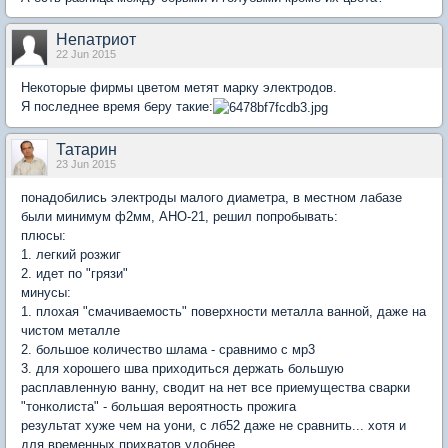
Непатриот
22 Jun 2015
Некоторые фирмы цветом метят марку электродов.
Я последнее время беру такие:
Татарин
23 Jun 2015
понадобились электроды малого диаметра, в местном лабазе
были минимум ф2мм, АНО-21, решил попробывать:
плюсы:
1. легкий розжиг
2. идет по "грязи"
минусы:
1. плохая "смачиваемость" поверхности металла ванной, даже на
чистом металле
2. большое количество шлама - сравнимо с мр3
3. для хорошего шва приходиться держать большую
расплавленную ванну, сводит на нет все приемущества сварки
"тонколиста" - большая вероятность прожига
результат хуже чем на уони, с лб52 даже не сравнить... хотя и
для временных прихватов удобнее