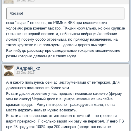
19 Dec 2016
Жёстко!
пока "сырая" не очень, но Р6М5 и ВК8 при классических
условиях реза кончает быстро. ТК-шки нормально, но они хрупкие
(+станки не первой свежести, небольшая вибрация/колебание -
ломает) посему особо отрезными, по прямому назначению, на
таком кругляке и не пользуем - долго и дорого выходит.
Как нибудь расскажу про самодельные токарные механические
резцы которые делаем для своих нужд....
Андрей_kz
23 Dec 2016
А я как-то пользуюсь сейчас инструментами от интерскол. Для
домашнего пользования более чем.
Кстати диски отрезные у нас продают немецкие какие-то (фирму
увы не скажу) Черный диск и в центре небольшая наклейка
красная вроде. Режут интересно - расходуется мало, но на
месте держать нельзя нужно возюкать.
Кстати а вот сварочник от интерскол отличный - не греется и
варит прекрасно. Я сколько варил ни разу не перегрел. У него ПВ
при 25 градусах 100% при 200 амперах (вроде так если не