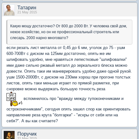
Татарин
21 May 2015
Какую мощу достаточно? От 800 до 2000 Вт. У человека свой дом,
некое хозяйство, но он не профессиональный строитель или
слесарь. 2000 нарно многовато?
если резать лист металла от 0,45 до 6 мм, уголок до 75 - ушм
600-700Вт с диском на 125мм достаточно, опять-же им
шлифовать удобно, мне нравяться лепестковые "шлифовалки"
ими даже сильно ржавый металл до зеркального блеска можно
довести. Опять таки им маневрировать удобно даже одной рукой.
ушм 1500-2000Вт, с диском на 230мм хорош при прогоне толстых
листов, опять таки меньше играет по прямой разметке, при
сноровке можно выдержать большую точность реза
вспомнилось про "
вражду
между
тупоконечниками
и
остроконечниками
", сегодня опять зашел спор как ориентировать
направление реза круга "болгарки" - "искры от себя или на
себя?". А вы как считаете?
Поручик
21 May 2015