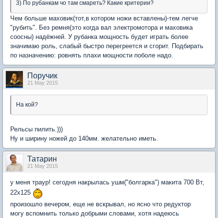
3) По рубанкам чо там смареть? Какие критерии?
Чем больше маховик(тот,в котором ножи вставлены)-тем легче
"рубить". Без ремня(это когда вал электромотора и маховика
соосны) надёжней. У рубанка мощность будет играть более
значимаю роль, слабый быстро перегреется и сгорит. Подбирать
по назначению: ровнять плахи мощности поболе надо.
Поручик
21 May 2015
На кой?
Рельсы пилить.)))
Ну и ширину ножей до 140мм. желательно иметь.
Татарин
21 May 2015
у меня траур! сегодня накрылась ушм("болгарка") макита 700 Вт,
22х125
произошло вечером, еще не вскрывал, но ясно что редуктор
могу вспомнить только добрыми словами, хотя надеюсь