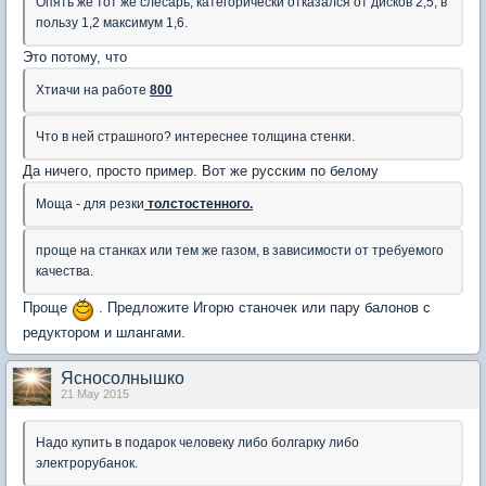
Опять же тот же слесарь, категорически отказался от дисков 2,5, в
пользу 1,2 максимум 1,6.
Это потому, что
Хтиачи на работе
800
Что в ней страшного? интереснее толщина стенки.
Да ничего, просто пример. Вот же русским по белому
Моща - для резки
толстостенного.
проще на станках или тем же газом, в зависимости от требуемого
качества.
Проще
. Предложите Игорю станочек или пару балонов с
редуктором и шлангами.
Ясносолнышко
21 May 2015
Надо купить в подарок человеку либо болгарку либо
электрорубанок.