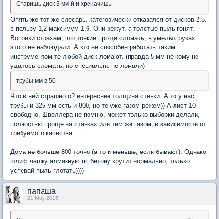
Ставишь диск 3 мм-й и хреначишь
Опять же тот же слесарь, категорически отказался от дисков 2,5,
в пользу 1,2 максимум 1,6. Они режут, а толстые пыль гонят.
Вопреки страхам, что тонкие проще сломать, в умелых руках
этого не наблюдали. А кто не способен работать таким
инструментом те любой диск ломают. (правда 5 мм не кому не
удалось сломать, но специально не ломали)
трубы мм-в 50
Что в ней страшного? интереснее толщина стенки. А то у нас
трубы и 325 мм есть и 800, но те уже газом режем)) А лист 10
свободно. Швеллера не помню, может только выборки делали,
полностью проще на станках или тем же газом, в зависимости от
требуемого качества.
Дома не больше 800 точно (а то и меньше, если бывают). Однако
шлиф чашку алмазную по бетону крутит нормально, только
успевай пыль глотать))))
папаша
21 May 2015