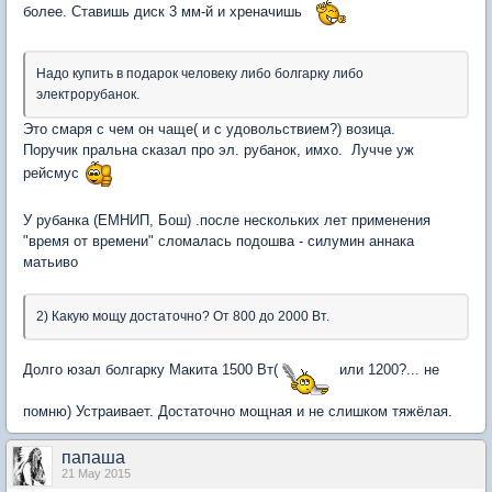
более. Ставишь диск 3 мм-й и хреначишь
Надо купить в подарок человеку либо болгарку либо
электрорубанок.
Это смаря с чем он чаще( и с удовольствием?) возица.
Поручик пральна сказал про эл. рубанок, имхо. Лучче уж
рейсмус
У рубанка (ЕМНИП, Бош) .после нескольких лет применения
"время от времени" сломалась подошва - силумин аннака
матьиво
2) Какую мощу достаточно? От 800 до 2000 Вт.
Долго юзал болгарку Макита 1500 Вт(
или 1200?... не
помню) Устраивает. Достаточно мощная и не слишком тяжёлая.
папаша
21 May 2015