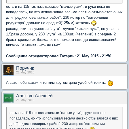
есть и на 115 так называемые "малые ушм", в руки пока не
попадалась, но кто использовал весьма лестно отзываются о них
для "редких ювелирных работ". 230 истер по "ватерлинии
редуктора" дальше на средней(125мм) катаешь
расходники: разумеется "луга", лучше "хитачи-луга", но у нас в
1,5раза дороже. у 230 "луга" на 100шт. (4запайки) в среднем 2
брака- кривые их безжалостно ломаем еще до использования! -
никаких "а может быть не бьет"
Сообщение отредактировал Татарин: 21 May 2015 - 21:56
Поручик
21 May 2015
А зато небольшим и тонким кругом цепи удобней точить.
Алексун Алексей
21 May 2015
есть и на 115 так называемые "малые ушм", в руки пока не
попадалась, но кто использовал весьма лестно отзываются о них
для "редких ювелирных работ". 230 истер по "ватерлинии