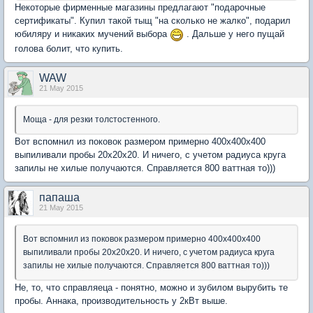
Некоторые фирменные магазины предлагают "подарочные
сертификаты". Купил такой тыщ "на сколько не жалко", подарил
юбиляру и никаких мучений выбора
. Дальше у него пущай
голова болит, что купить.
WAW
21 May 2015
Моща - для резки толстостенного.
Вот вспомнил из поковок размером примерно 400х400х400
выпиливали пробы 20х20х20. И ничего, с учетом радиуса круга
запилы не хилые получаются. Справляется 800 ваттная то)))
папаша
21 May 2015
Вот вспомнил из поковок размером примерно 400х400х400
выпиливали пробы 20х20х20. И ничего, с учетом радиуса круга
запилы не хилые получаются. Справляется 800 ваттная то)))
Не, то, что справляеца - понятно, можно и зубилом вырубить те
пробы. Аннака, производительность у 2кВт выше.