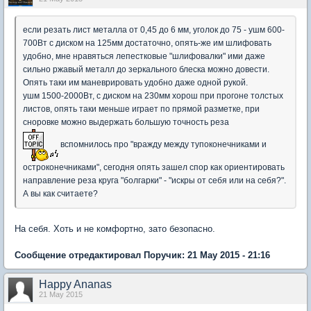
если резать лист металла от 0,45 до 6 мм, уголок до 75 - ушм 600-
700Вт с диском на 125мм достаточно, опять-же им шлифовать
удобно, мне нравяться лепестковые "шлифовалки" ими даже
сильно ржавый металл до зеркального блеска можно довести.
Опять таки им маневрировать удобно даже одной рукой.
ушм 1500-2000Вт, с диском на 230мм хорош при прогоне толстых
листов, опять таки меньше играет по прямой разметке, при
сноровке можно выдержать большую точность реза
вспомнилось про "
вражду
между
тупоконечниками
и
остроконечниками
", сегодня опять зашел спор как ориентировать
направление реза круга "болгарки" - "искры от себя или на себя?".
А вы как считаете?
На себя. Хоть и не комфортно, зато безопасно.
Сообщение отредактировал Поручик: 21 May 2015 - 21:16
Happy Ananas
21 May 2015