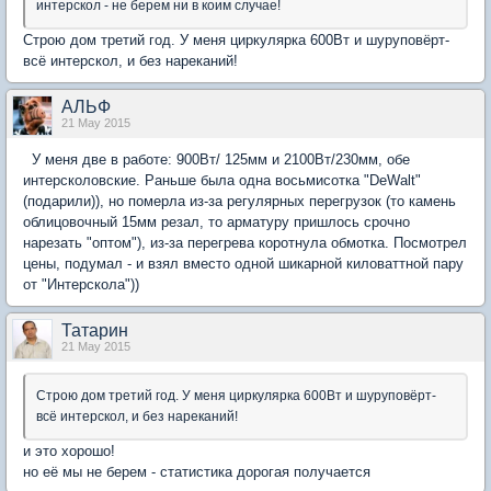
интерскол - не берем ни в коим случае!
Строю дом третий год. У меня циркулярка 600Вт и шуруповёрт-
всё интерскол, и без нареканий!
АЛЬФ
21 May 2015
У меня две в работе: 900Вт/ 125мм и 2100Вт/230мм, обе
интерсколовские. Раньше была одна восьмисотка "DeWalt"
(подарили)), но померла из-за регулярных перегрузок (то камень
облицовочный 15мм резал, то арматуру пришлось срочно
нарезать "оптом"), из-за перегрева коротнула обмотка. Посмотрел
цены, подумал - и взял вместо одной шикарной киловаттной пару
от "Интерскола"))
Татарин
21 May 2015
Строю дом третий год. У меня циркулярка 600Вт и шуруповёрт-
всё интерскол, и без нареканий!
и это хорошо!
но её мы не берем - статистика дорогая получается