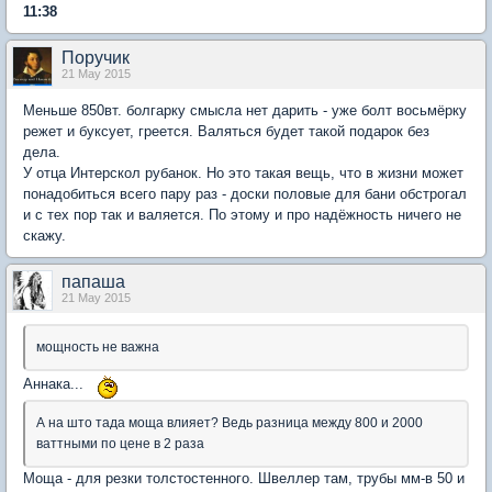
11:38
Поручик
21 May 2015
Меньше 850вт. болгарку смысла нет дарить - уже болт восьмёрку
режет и буксует, греется. Валяться будет такой подарок без
дела.
У отца Интерскол рубанок. Но это такая вещь, что в жизни может
понадобиться всего пару раз - доски половые для бани обстрогал
и с тех пор так и валяется. По этому и про надёжность ничего не
скажу.
папаша
21 May 2015
мощность не важна
Аннака...
А на што тада моща влияет? Ведь разница между 800 и 2000
ваттными по цене в 2 раза
Моща - для резки толстостенного. Швеллер там, трубы мм-в 50 и