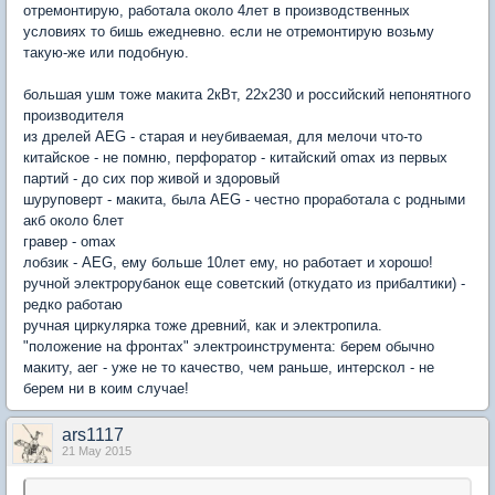
отремонтирую, работала около 4лет в производственных
условиях то бишь ежедневно. если не отремонтирую возьму
такую-же или подобную.
большая ушм тоже макита 2кВт, 22х230 и российский непонятного
производителя
из дрелей AEG - старая и неубиваемая, для мелочи что-то
китайское - не помню, перфоратор - китайский omax из первых
партий - до сих пор живой и здоровый
шуруповерт - макита, была AEG - честно проработала с родными
акб около 6лет
гравер - omax
лобзик - AEG, ему больше 10лет ему, но работает и хорошо!
ручной электрорубанок еще советский (откудато из прибалтики) -
редко работаю
ручная циркулярка тоже древний, как и электропила.
"положение на фронтах" электроинструмента: берем обычно
макиту, аег - уже не то качество, чем раньше, интерскол - не
берем ни в коим случае!
ars1117
21 May 2015