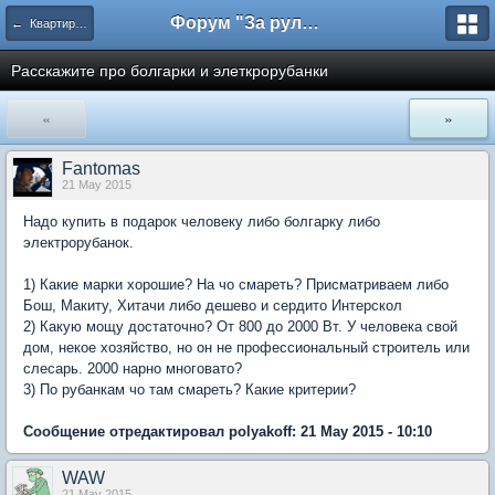
Форум "За рулем"
← Квартира, дача, дом
Расскажите про болгарки и элеткрорубанки
«
»
Fantomas
21 May 2015
Надо купить в подарок человеку либо болгарку либо
электрорубанок.
1) Какие марки хорошие? На чо смареть? Присматриваем либо
Бош, Макиту, Хитачи либо дешево и сердито Интерскол
2) Какую мощу достаточно? От 800 до 2000 Вт. У человека свой
дом, некое хозяйство, но он не профессиональный строитель или
слесарь. 2000 нарно многовато?
3) По рубанкам чо там смареть? Какие критерии?
Сообщение отредактировал polyakoff: 21 May 2015 - 10:10
WAW
21 May 2015