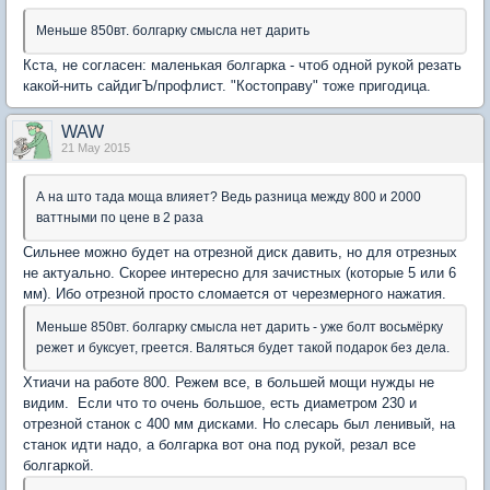
Меньше 850вт. болгарку смысла нет дарить
Кста, не согласен: маленькая болгарка - чтоб одной рукой резать
какой-нить сайдигЪ/профлист. "Костоправу" тоже пригодица.
WAW
21 May 2015
А на што тада моща влияет? Ведь разница между 800 и 2000
ваттными по цене в 2 раза
Сильнее можно будет на отрезной диск давить, но для отрезных
не актуально. Скорее интересно для зачистных (которые 5 или 6
мм). Ибо отрезной просто сломается от черезмерного нажатия.
Меньше 850вт. болгарку смысла нет дарить - уже болт восьмёрку
режет и буксует, греется. Валяться будет такой подарок без дела.
Хтиачи на работе 800. Режем все, в большей мощи нужды не
видим. Если что то очень большое, есть диаметром 230 и
отрезной станок с 400 мм дисками. Но слесарь был ленивый, на
станок идти надо, а болгарка вот она под рукой, резал все
болгаркой.