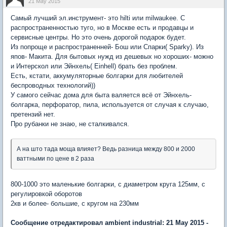
21 May 2015
Самый лучший эл.инструмент- это hilti или milwaukee. С
распространенностью туго, но в Москве есть и продавцы и
сервисные центры. Но это очень дорогой подарок будет.
Из попроще и распространенней- Бош или Спарки( Sparky). Из
япов- Макита. Для бытовых нужд из дешевых но хороших- можно
и Интерскол или Эйнхель( Einhell) брать без проблем.
Есть, кстати, аккумуляторные болгарки для любителей
беспроводных технологий))
У самого сейчас дома для быта валяется всё от Эйнхель-
болгарка, перфоратор, пила, используется от случая к случаю,
претензий нет.
Про рубанки не знаю, не сталкивался.
А на што тада моща влияет? Ведь разница между 800 и 2000
ваттными по цене в 2 раза
800-1000 это маленькие болгарки, с диаметром круга 125мм, с
регулировкой оборотов
2кв и более- большие, с кругом на 230мм
Сообщение отредактировал ambient industrial: 21 May 2015 -