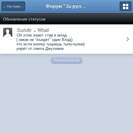
Форум "За рулем"
← На главную
Обновления статусов
Suzuki
Wlad
→
Об этом знают стар и млад
( никак не "въедет" один Влад)
что если кнопку тыцнешь тыпо-пьяни)
умрёт от смеха Джулиани
Полная версия