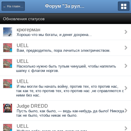
Форум "За рулем"
← На главную
Обновления статусов
крюгерман
Хорошо что мы богаты, и денег дохрена...
UELL
Вам, предводитель, пора лечиться электричеством.
UELL
Насколько нужно быть тупым чинушей, чтобы напялить
шапку с флагом норгов.
UELL
И мы могли бы начать войну, против тех, кто против нас,
так как те, кто против тех, кто против нас ,не справляются с
ними без нас.
Judge DREDD
Пусть было, как было, — ведь как-нибудь да было! Никогда
так не было, чтобы никак не было.
UELL