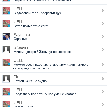
Нифига себе: сколько лет, сколько зим.
UELL
В здоровом теле - здоровый дух.
UELL
Ветер ночью тоже спит.
Sayonara
Странник
alferovrin
Живем один раз! Жить нужно интересно!
UELL
Можете себе представить выставку картин, живого
казнокрада при Петре l ?
Pit
Сатрап каких не видно.
UELL
Средства у нас есть, у нас ума не хватает.
UELL
Форум — жив!