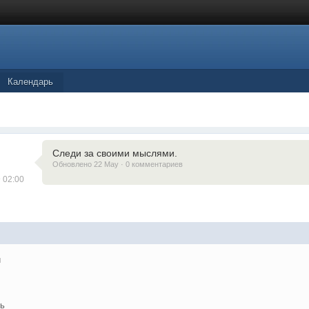
Календарь
Следи за своими мыслями.
Обновлено 22 May · 0 комментариев
 02:00
и
ь