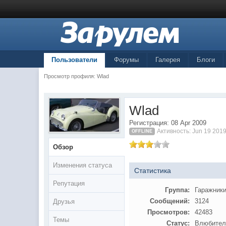
Пользователи
Форумы
Галерея
Блоги
Просмотр профиля: Wlad
Wlad
Регистрация: 08 Apr 2009
Активность: Jun 19 2019
OFFLINE
Обзор
Изменения статуса
Статистика
Репутация
Группа:
Гаражник
Сообщений:
3124
Друзья
Просмотров:
42483
Темы
Статус:
Влюбител