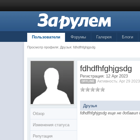
Пользователи
Форумы
Галерея
Блоги
Просмотр профиля: Друзья: fdhdfhfghjgsdg
fdhdfhfghjgsdg
Регистрация: 12 Apr 2023
Активность: Apr 29 2023
OFFLINE
Друзья
fdhdfhfghjgsdg еще не добавил
Обзор
Изменения статуса
Репутация