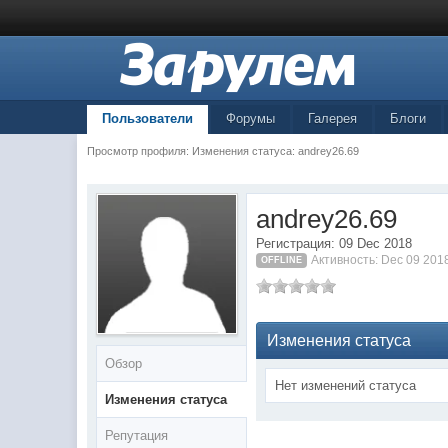
Пользователи
Форумы
Галерея
Блоги
Просмотр профиля: Изменения статуса: andrey26.69
andrey26.69
Регистрация: 09 Dec 2018
Активность: Dec 09 201
OFFLINE
Изменения статуса
Обзор
Нет изменений статуса
Изменения статуса
Репутация