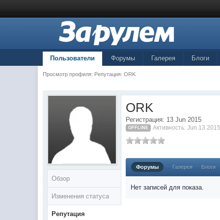
Пользователи
Форумы
Галерея
Блоги
Просмотр профиля: Репутация: ORK
ORK
Регистрация: 13 Jun 2015
Активность: Jun 13 2015
OFFLINE
Форумы
Галерея
Блоги
Обзор
Нет записей для показа.
Изменения статуса
Репутация