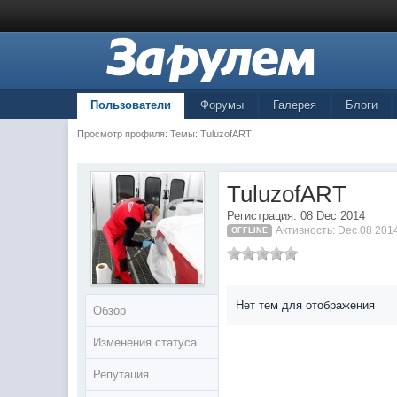
Пользователи
Форумы
Галерея
Блоги
Просмотр профиля: Темы: TuluzofART
TuluzofART
Регистрация: 08 Dec 2014
Активность: Dec 08 201
OFFLINE
Нет тем для отображения
Обзор
Изменения статуса
Репутация