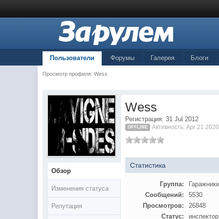
Пользователи
Форумы
Галерея
Блоги
Просмотр профиля: Wess
Wess
Регистрация: 31 Jul 2012
Активность: Apr 21 2020
OFFLINE
Статистика
Обзор
Группа:
Гаражник
Изменения статуса
Сообщений:
5530
Просмотров:
26848
Репутация
Статус:
инспектор