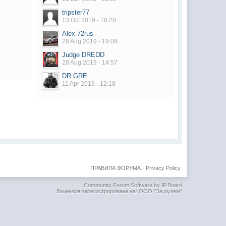
tripster77
13 Oct 2019 - 18:28
Alex-72rus
28 Aug 2019 - 19:09
Judge DREDD
28 Aug 2019 - 14:57
DR.GRE
11 Apr 2019 - 12:18
ПРАВИЛА ФОРУМА
·
Privacy Policy
Community Forum Software by IP.Board
Лицензия зарегистрирована на: ООО "За рулем"