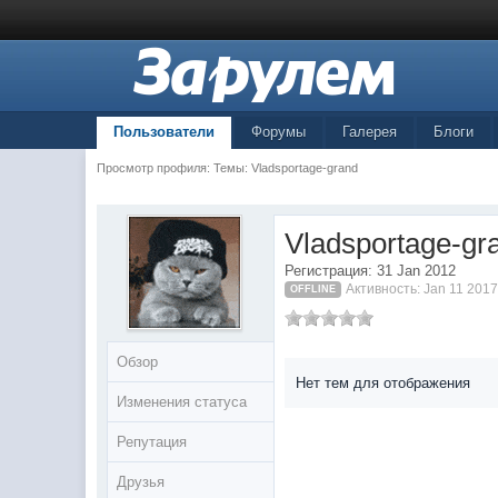
Пользователи
Форумы
Галерея
Блоги
Просмотр профиля: Темы: Vladsportage-grand
Vladsportage-gr
Регистрация: 31 Jan 2012
Активность: Jan 11 2017
OFFLINE
Обзор
Нет тем для отображения
Изменения статуса
Репутация
Друзья