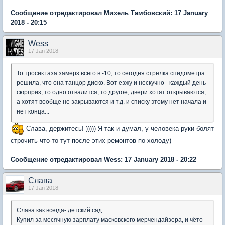
Сообщение отредактировал Михель Тамбовский: 17 January
2018 - 20:15
Wess
17 Jan 2018
То тросик газа замерз всего в -10, то сегодня стрелка спидометра
решила, что она танцор диско. Вот езжу и нескучно - каждый день
сюрприз, то одно отвалится, то другое, двери хотят открываются,
а хотят вообще не закрываются и т.д. и списку этому нет начала и
нет конца...
Слава, держитесь! ))))) Я так и думал, у человека руки болят
строчить что-то тут после этих ремонтов по холоду)
Сообщение отредактировал Wess: 17 January 2018 - 20:22
Слaва
17 Jan 2018
Слава как всегда- детский сад.
Купил за месячную зарплату масковского мерчендайзера, и чёто