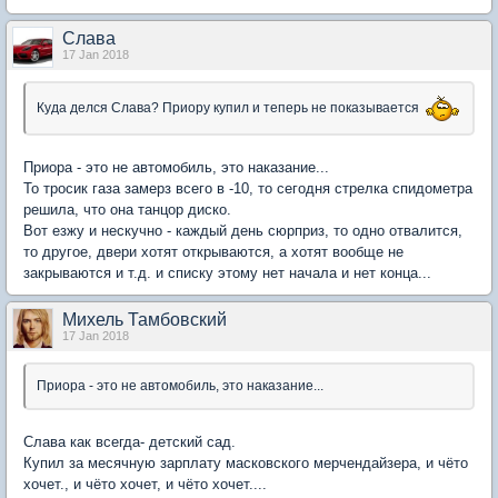
Слaва
17 Jan 2018
Куда делся Слава? Приору купил и теперь не показывается
Приора - это не автомобиль, это наказание...
То тросик газа замерз всего в -10, то сегодня стрелка спидометра
решила, что она танцор диско.
Вот езжу и нескучно - каждый день сюрприз, то одно отвалится,
то другое, двери хотят открываются, а хотят вообще не
закрываются и т.д. и списку этому нет начала и нет конца...
Михель Тамбовский
17 Jan 2018
Приора - это не автомобиль, это наказание...
Слава как всегда- детский сад.
Купил за месячную зарплату масковского мерчендайзера, и чёто
хочет., и чёто хочет, и чёто хочет....