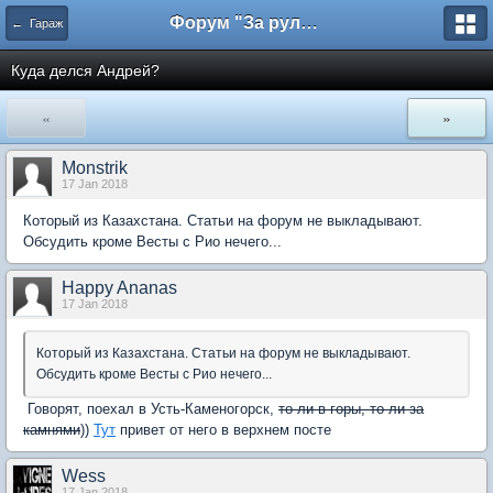
Форум "За рулем"
← Гараж
Куда делся Андрей?
«
»
Monstrik
17 Jan 2018
Который из Казахстана. Статьи на форум не выкладывают.
Обсудить кроме Весты с Рио нечего...
Happy Ananas
17 Jan 2018
Который из Казахстана. Статьи на форум не выкладывают.
Обсудить кроме Весты с Рио нечего...
Говорят, поехал в Усть-Каменогорск,
то ли в горы, то ли за
камнями
))
Тут
привет от него в верхнем посте
Wess
17 Jan 2018