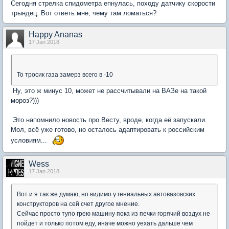
Сегодня стрелка спидометра епнулась, походу датчику скорости
трындец. Вот ответь мне, чему там ломаться?
Happy Ananas
17 Jan 2018
То тросик газа замерз всего в -10
Ну, это ж минус 10, может не рассчитывали на ВАЗе на такой
мороз?)))
Это напомнило новость про Весту, вроде, когда её запускали.
Мол, всё уже готово, но осталось адаптировать к российским
условиям...
Wess
17 Jan 2018
Вот и я так же думаю, но видимо у гениальных автовазовских
конструкторов на сей счет другое мнение.
Сейчас просто тупо грею машину пока из печки горячий воздух не
пойдет и только потом еду, иначе можно уехать дальше чем