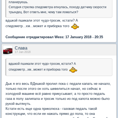
планируешь.
Сегодня стрелка спидометра епнулась, походу датчику скорости
трындец. Вот ответь мне, чему там ломаться?
вдшкой пшикали этот чудо-тросик, кстати? А
спидометр...хм...может и приборка того
Сообщение отредактировал Wess: 17 January 2018 - 20:35
Слaва
17 Jan 2018
вдшкой пшикали этот чудо-тросик, кстати? А
спидометр...хм...может и приборка того
Дык я его весь ВДешкой пролил пока с педали капать не начало,
только после этого он хоть шевелиться начал, но сейчас в
холодной машине всё равно прикусывает, а то просто педаль
газа в полу залипала и тросик только из под капота можно было
рукой вытянуть.
Кстати есть еще одна приколюха - газовая педаль такой
конструкции, что если ее нажать прямо до пола, то она