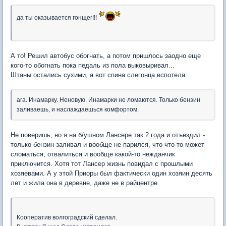
да ты оказывается гонщег!!!
А то! Решил автобус обогнать, а потом пришлось заодно еще
кого-то обогнать пока педаль из пола выковыривал...
Штаны остались сухими, а вот спина слегонца вспотела.
ага. Инамарку. Неновую. Инамарки не ломаются. Только бензин
заливаешь, и наслаждаешься комфортом.
Не поверишь, но я на б/ушном Лансере так 2 года и отъездил -
только бензин заливал и вообще не парился, что что-то может
сломаться, отвалиться и вообще какой-то нежданчик
приключится. Хотя тот Лансер жизнь повидал с прошлыми
хозяевами. А у этой Приоры был фактически один хозяин десять
лет и жила она в деревне, даже не в райцентре.
Кооператив волгоградский сделал.