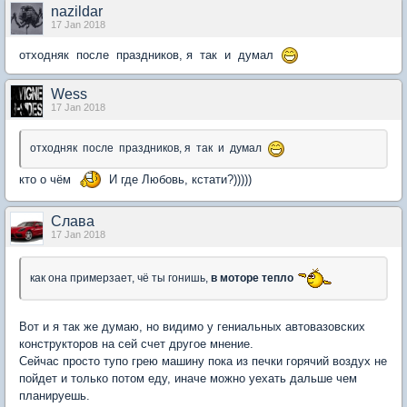
nazildar
17 Jan 2018
отходняк после праздников, я так и думал
Wess
17 Jan 2018
отходняк после праздников, я так и думал
кто о чём
И где Любовь, кстати?)))))
Слaва
17 Jan 2018
как она примерзает, чё ты гонишь,
в моторе тепло
Вот и я так же думаю, но видимо у гениальных автовазовских
конструкторов на сей счет другое мнение.
Сейчас просто тупо грею машину пока из печки горячий воздух не
пойдет и только потом еду, иначе можно уехать дальше чем
планируешь.