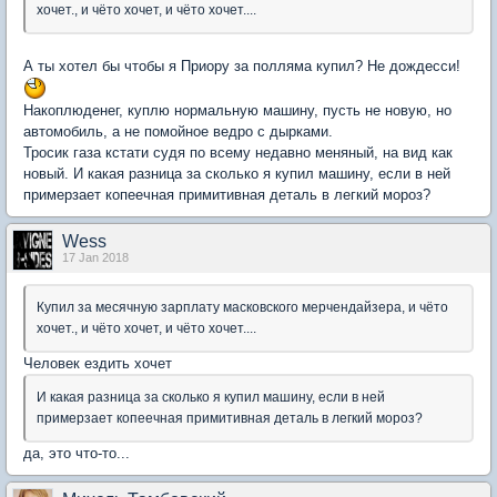
хочет., и чёто хочет, и чёто хочет....
А ты хотел бы чтобы я Приору за полляма купил? Не дождесси!
Накоплюденег, куплю нормальную машину, пусть не новую, но
автомобиль, а не помойное ведро с дырками.
Тросик газа кстати судя по всему недавно меняный, на вид как
новый. И какая разница за сколько я купил машину, если в ней
примерзает копеечная примитивная деталь в легкий мороз?
Wess
17 Jan 2018
Купил за месячную зарплату масковского мерчендайзера, и чёто
хочет., и чёто хочет, и чёто хочет....
Человек ездить хочет
И какая разница за сколько я купил машину, если в ней
примерзает копеечная примитивная деталь в легкий мороз?
да, это что-то...