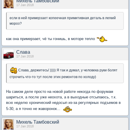
Михель Тамбовский
17 Jan 2018
если в ней примерзает копеечная примитивная деталь в легкий
мороз?
как она примерзает, чё ты гонишь, в моторе тепло
Слaва
17 Jan 2018
Слава, держитесь! ))))) Я так и думал, у человека руки болят
строчить что-то тут после этих ремонтов по холоду)
На самом деле просто на новой работе некогда по форумам
шариться, а после уже неохота, а в выходные отсыпаюсь, т.к.
всю неделю хронический недосып из-за регулярных подъемов в
5-30, а я точно не жаворонок...
Михель Тамбовский
17 Jan 2018