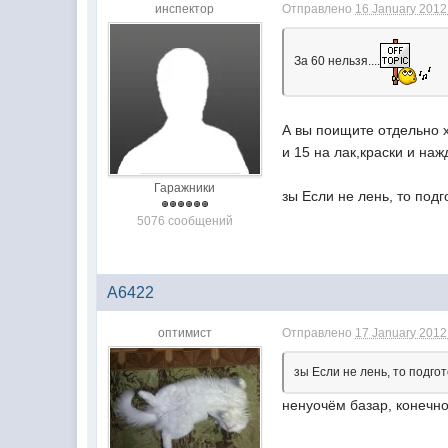
инспектор
Отправлено
16 January 2012 
За 60 нельзя....
А вы поищите отдельно х
и 15 на лак,краски и на
Гаражники
зы Если не лень, то под
5076 сообщений
А6422
оптимист
Отправлено
17 January 2012 
зы Если не лень, то подго
ненуочём базар, конечно