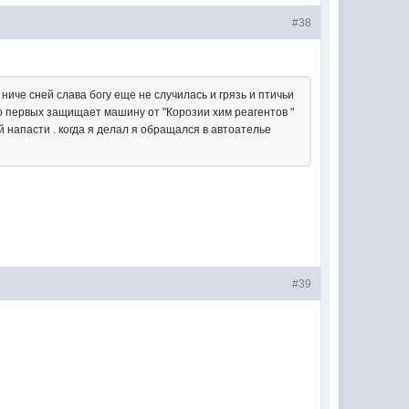
#38
ниче сней слава богу еще не случилась и грязь и птичьи
во первых защищает машину от "Корозии хим реагентов "
й напасти . когда я делал я обращался в автоателье
#39