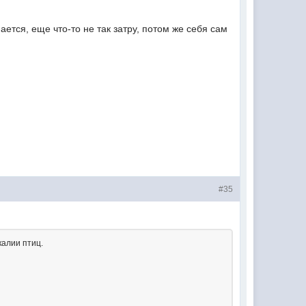
ется, еще что-то не так затру, потом же себя сам
#35
калии птиц.