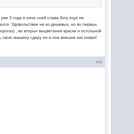
уже 3 года и ниче сней слава богу еще не
ался. Удовольствее не из дешевых, но во первых
орогах) , во вторых выцветании краски и остольной
ь свою машину сдеру ее и она внешне как новая!
#36