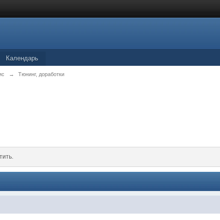
Календарь
ис
→
Тюнинг, доработки
тить.