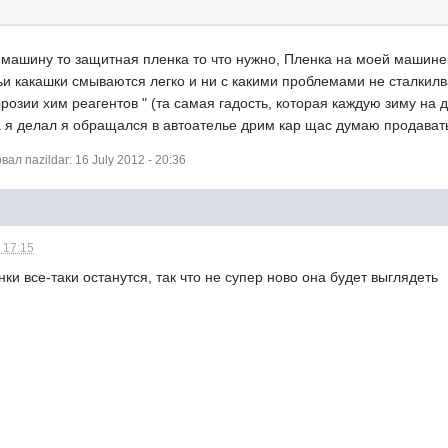
машину то защитная пленка то что нужно, Пленка на моей машине 
чьи какашки смываются легко и ни с какими проблемами не сталкилв
озии хим реагентов " (та самая гадость, которая каждую зиму на д
а я делал я обращался в автоателье дрим кар щас думаю продават
л nazildar: 16 July 2012 - 20:36
 17:15
ки все-таки останутся, так что не супер ново она будет выглядеть