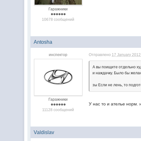
Гаражники
10678 сообщений
Antosha
инспектор
Отправлено
17 January 2012 
А вы поищите отдельно худ
и наждачку. Было бы жела
зы Если не лень, то подго
Гаражники
У нас то и ателье норм. н
11128 сообщений
Valdislav