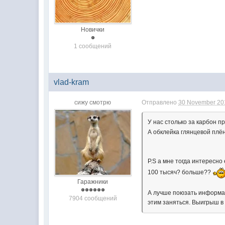
Новички
1 сообщений
vlad-kram
сижу смотрю
Отправлено
30 November 201
У нас столько за карбон пр
А обклейка глянцевой плён
P.S а мне тогда интересно 
100 тысяч? больше??
Гаражники
А лучше поюзать информац
7904 сообщений
этим заняться. Выигрыш в