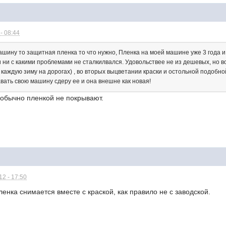
- 08:44
шину то защитная пленка то что нужно, Пленка на моей машине уже 3 года и 
и ни с какими проблемами не сталкилвался. Удовольствее не из дешевых, но 
я каждую зиму на дорогах) , во вторых выцветании краски и остольной подобно
вать свою машину сдеру ее и она внешне как новая!
 обычно пленкой не покрывают.
2 - 17:50
ленка снимается вместе с краской, как правило не с заводской.