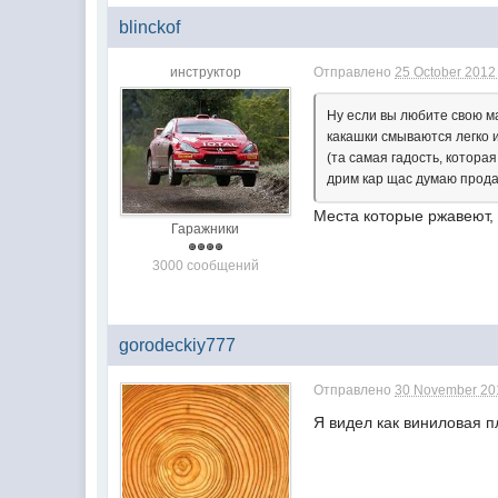
blinckof
инструктор
Отправлено
25 October 2012 
Ну если вы любите свою ма
какашки смываются легко 
(та самая гадость, котора
дрим кар щас думаю прода
Места которые ржавеют,
Гаражники
3000 сообщений
gorodeckiy777
Отправлено
30 November 201
Я видел как виниловая п