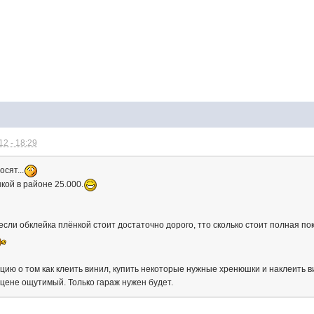
2 - 18:29
осят...
кой в районе 25.000.
если обклейка плёнкой стоит достаточно дорого, тто сколько стоит полная пок
ию о том как клеить винил, купить некоторые нужные хренюшки и наклеить в
 цене ощутимый. Только гараж нужен будет.