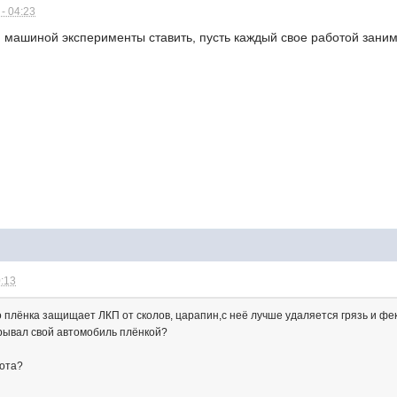
- 04:23
й машиной эксперименты ставить, пусть каждый свое работой занима
0:13
о плёнка защищает ЛКП от сколов, царапин,с неё лучше удаляется грязь и фе
рывал свой автомобиль плёнкой?
бота?