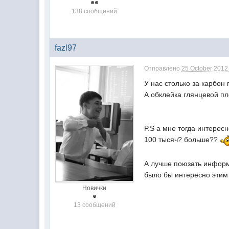
138 сообщений
fazl97
Отправлено
25 October 2012 
У нас столько за карбон п
А обклейка глянцевой пл
P.S а мне тогда интересн
100 тысяч? больше??
А лучше поюзать информ
было бы интересно этим 
Новички
13 сообщений