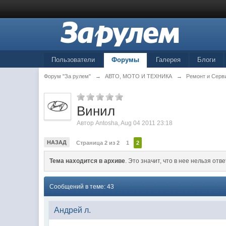
Пользователи
Форумы
Галерея
Блоги
Форум "За рулем"
→
АВТО, МОТО И ТЕХНИКА
→
Ремонт и Серв
Винил
Автор
Antosha
,
Aug 04 2011 23:18
НАЗАД
Страница 2 из 2
1
2
Тема находится в архиве
. Это значит, что в нее нельзя отве
Сообщений в теме: 43
Андрей л.