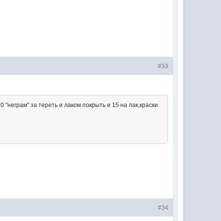
#33
 "неграм" за тереть и лаком покрыть и 15 на лак,краски
#34