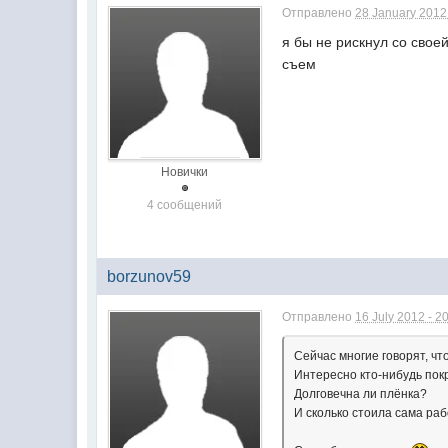
Отправлено
28 January 2012 
я бы не рискнул со свое
съем
Новички
4 сообщений
borzunov59
Отправлено
16 July 2012 - 2
Сейчас многие говорят, чт
Интересно кто-нибудь пок
Долговечна ли плёнка?
И сколько стоила сама ра