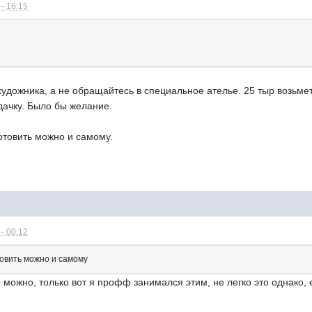
- 16:15
удожника, а не обращайтесь в специальное ателье. 25 тыр возьмет 
ждачку. Было бы желание.
готовить можно и самому.
- 00:12
товить можно и самому
 можно, только вот я профф занимался этим, не легко это однако, е