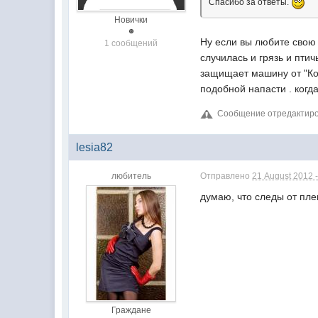
Спасибо за ответы.
Новички
Ну если вы любите свою 
1 сообщений
случилась и грязь и пти
защищает машину от "Кор
подобной напасти . когд
Сообщение отредактирова
lesia82
любитель
Отправлено
21 August 2012 -
думаю, что следы от плен
Граждане