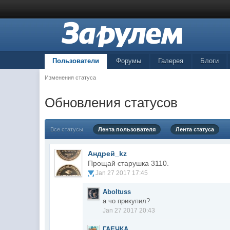
Пользователи
Форумы
Галерея
Блоги
Изменения статуса
Обновления статусов
Все статусы
Лента пользователя
Лента статуса
Андрей_kz
Прощай старушка 3110.
Jan 27 2017 17:45
Aboltuss
а чо прикупил?
Jan 27 2017 20:43
ГАЕЧКА