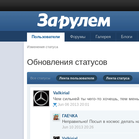
Пользователи
Форумы
Галерея
Блоги
Изменения статуса
Обновления статусов
Все статусы
Лента пользователя
Лента статуса
Valkirial
Чем сильней ты чего-то хочешь, тем мень
Jun 06 2013 20:01
ГАЕЧКА
Неправильно! Посыл в космос делать на
Jun 10 2013 20:26
Valkirial