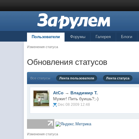
Пользователи
Форумы
Галерея
Блоги
Изменения статуса
Обновления статусов
Все статусы
Лента пользователя
Лента статуса
AtCo
→
Владимир Т.
Мужиг! Пить буишь?;-)
Dec 08 2009 12:48
Изменения статуса