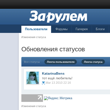
Пользователи
Форумы
Галерея
Блоги
Изменения статуса
Обновления статусов
Все статусы
Лента пользователя
Лента статуса
KatarinaBens
тот ещё любитель!
Mar 13 2010 22:16
Изменения статуса