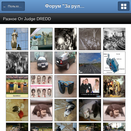
Форум "За рулем"
← Пользовательские галереи
Разное От
Judge DREDD