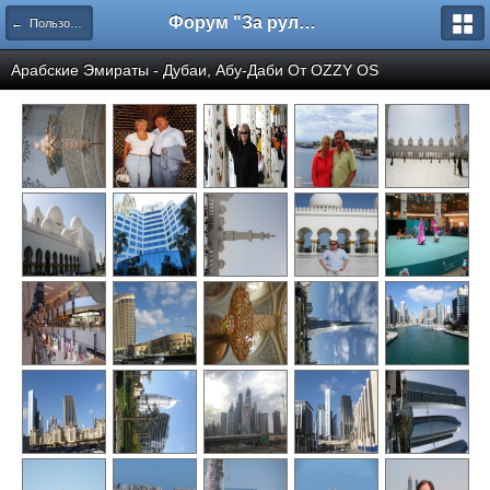
Форум "За рулем"
← Пользовательские галереи
Арабские Эмираты - Дубаи, Абу-Даби От
OZZY OS