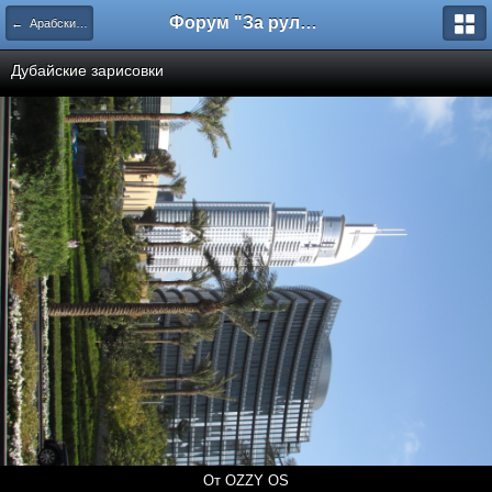
Форум "За рулем"
← Арабские Эмираты - Дубаи, Абу-Даби
Дубайские зарисовки
От OZZY OS