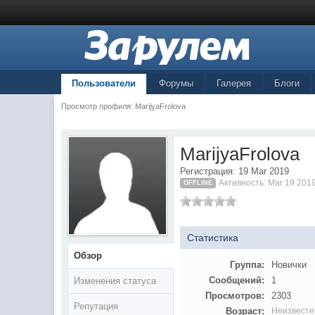
Пользователи
Форумы
Галерея
Блоги
Просмотр профиля: MarijyaFrolova
MarijyaFrolova
Регистрация: 19 Mar 2019
Активность: Mar 19 201
OFFLINE
Статистика
Обзор
Группа:
Новички
Сообщений:
1
Изменения статуса
Просмотров:
2303
Репутация
Возраст:
Неизвесте