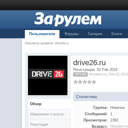
Пользователи
Форумы
Галерея
Блоги
Просмотр профиля: drive26.ru
drive26.ru
Регистрация: 02 Feb 2018
Активность: Feb 02 201
OFFLINE
Статистика
Обзор
Группа:
Новички
Сообщений:
1
Изменения статуса
Просмотров:
2382
Репутация
Возраст:
Неизвесте