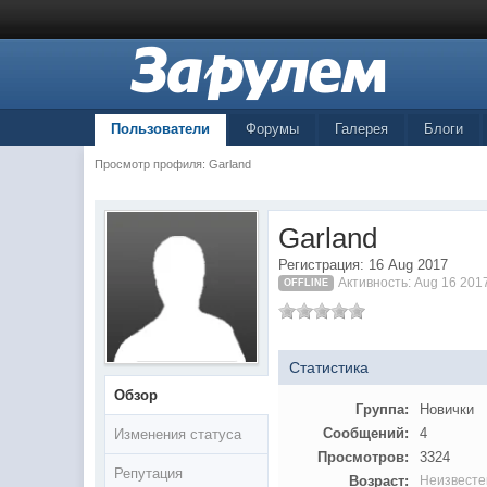
Пользователи
Форумы
Галерея
Блоги
Просмотр профиля: Garland
Garland
Регистрация: 16 Aug 2017
Активность: Aug 16 201
OFFLINE
Статистика
Обзор
Группа:
Новички
Сообщений:
4
Изменения статуса
Просмотров:
3324
Репутация
Возраст:
Неизвесте