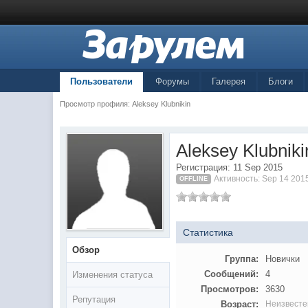
Пользователи
Форумы
Галерея
Блоги
Просмотр профиля: Aleksey Klubnikin
Aleksey Klubniki
Регистрация: 11 Sep 2015
Активность: Sep 14 201
OFFLINE
Статистика
Обзор
Группа:
Новички
Сообщений:
4
Изменения статуса
Просмотров:
3630
Репутация
Возраст:
Неизвесте