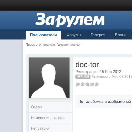
Пользователи
Форумы
Галерея
Блоги
Просмотр профиля: Галерея: doc-tor
doc-tor
Регистрация: 15 Feb 2012
Активность: Feb 08 201
OFFLINE
Нет альбомов и изображений
Обзор
Изменения статуса
Репутация