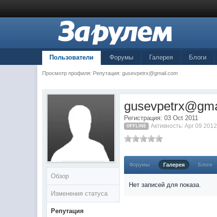
Пользователи
Форумы
Галерея
Блоги
Просмотр профиля: Репутация:
gusevpetrx@gmail.com
gusevpetrx@gma
Регистрация: 03 Oct 2011
Активность: Apr 09 2012
OFFLINE
Форумы
Галерея
Блоги
Обзор
Нет записей для показа.
Изменения статуса
Репутация