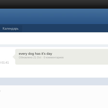
Календарь
every dog has it's day
Обновлено 21 Oct · 0 комментариев
0 01:41
и