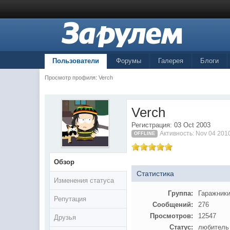
Пользователи
Форумы
Галерея
Блоги
Просмотр профиля: Verch
Verch
Регистрация: 03 Oct 2003
Активность: Nov 04 201
OFFLINE
Обзор
Статистика
Изменения статуса
Группа:
Гаражник
Репутация
Сообщений:
276
Просмотров:
12547
Друзья
Статус:
любитель