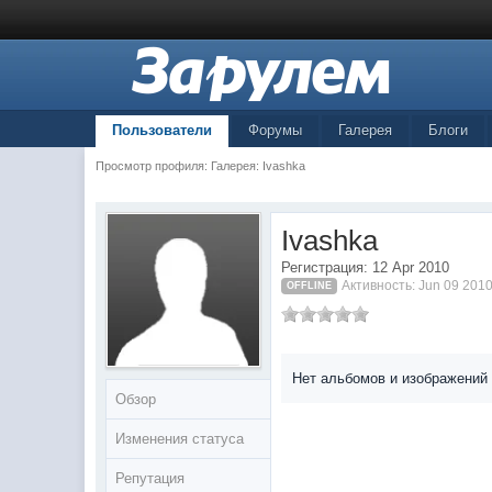
Пользователи
Форумы
Галерея
Блоги
Просмотр профиля: Галерея: Ivashka
Ivashka
Регистрация: 12 Apr 2010
Активность: Jun 09 2010
OFFLINE
Нет альбомов и изображений
Обзор
Изменения статуса
Репутация