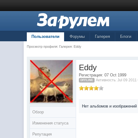
Пользователи
Форумы
Галерея
Блоги
Просмотр профиля: Галерея: Eddy
Eddy
Регистрация: 07 Oct 1999
Активность: Jul 09 2011
OFFLINE
Нет альбомов и изображений
Обзор
Изменения статуса
Репутация