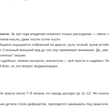
ысоте.
За три года владения поменял только расходники — свечи, 
дтеков масла, даже после сотни тысяч.
ашина ощущается собранной на дороге, руль точный, кузов устойчи
т.
Стильный внешний вид до сих пор привлекает внимание. Да, уже 
отипных" машин.
 удобные, климат-контроль, магнитола — всё просто и надёжно. Н
d Auto, но это вопрос модернизации.
На трассе около 7–8 литров, по городу доходит до 11–12. Не гоночн
ые детали стали дефицитом, приходится заказывать под заказ или 