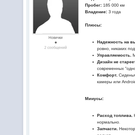
Пробег:
185 000 км
Владение:
3 года
Плюсы:
Новички
Надежность на в
2 сообщений
ровно, никаких по
Управляемость.
М
Дизайн не старее
современных "одн
Комфорт.
Сиденья
камеры или Androi
Минусы:
Расход топлива.
нормально.
Запчасти.
Некотор