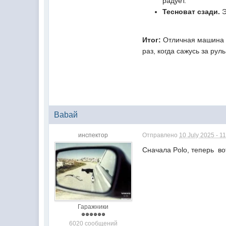
радует.
Тесноват сзади.
Э
Итог:
Отличная машина д
раз, когда сажусь за ру
Babaй
инспектор
Отправлено
10 July 2025 - 1
Сначалa Polo, теперь во
Гаражники
6020 сообщений