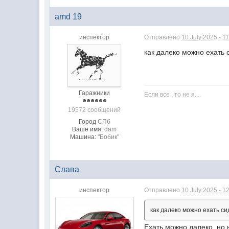
amd 19
инспектор
Отправлено
10 July 2025 - 1
как далеко можно ехать
Гаражники
Если все , то не я....
19572 сообщений
Город
СПб
Ваше имя:
dam
Машина:
"Бобик"
Слaва
инспектор
Отправлено
10 July 2025 - 1
как далеко можно ехать с
Ехать можно далеко, но