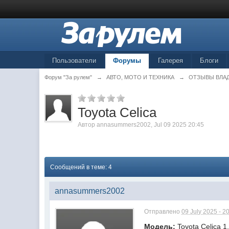
Пользователи
Форумы
Галерея
Блоги
Форум "За рулем"
→
АВТО, МОТО И ТЕХНИКА
→
ОТЗЫВЫ ВЛА
Toyota Celica
Автор
annasummers2002
,
Jul 09 2025 20:45
Сообщений в теме: 4
annasummers2002
Отправлено
09 July 2025 - 2
Модель:
Toyota Celica 1