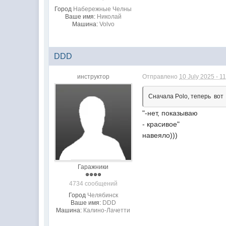
Город
Набережные Челны
Ваше имя:
Николай
Машина:
Volvo
DDD
инструктор
Отправлено
10 July 2025 - 1
Сначалa Polo, теперь вот 
"-нет, показываю
- красивое"
навеяло)))
Гаражники
4734 сообщений
Город
Челябинск
Ваше имя:
DDD
Машина:
Калино-Лачетти