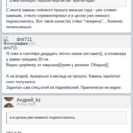
а мне наоборот сказали бери китай - крепче будет
С мента замены лобового прошло меньше года - уже словил
камешек, стекло отремонтировал и в целом уже немного
подпесочилось. Вот такое качество стёкл "тепереча"... Конечно
печальненько.
dmi711
05 May 2026
Я тоже в сентябре двадцать пятого новое поставил)), а позавчера
у рамки трещина 20 см.
Видно щербинку от камушка(((прям у резинки. Обидно(((
А на второй, буквально и месяца не прошло. Камень прилетел
скол получился.
Заделал сам спец.клей из поднебесной. Практически не видно.
Андрей_kz
05 May 2026
и в целом уже немного подпесочилось.
увы и ах