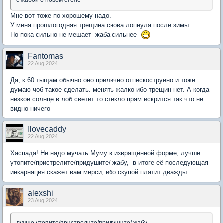
Мне вот тоже по хорошему надо.
У меня прошлогодняя трещина снова лопнула после зимы.
Но пока сильно не мешает жаба сильнее
Fantomas
22 Aug 2024
Да, к 60 тыщам обычно оно прилично отпескоструено.и тоже
думаю чоб такое сделать. менять жалко ибо трещин нет. А когда
низкое солнце в лоб светит то стекло прям искрится так что не
видно ничего
Ilovecaddy
22 Aug 2024
Хаспада! Не надо мучать Муму в извращённой форме, лучше
утопите/пристрелите/придушите/ жабу, в итоге её последующая
инкарнация скажет вам мерси, ибо скупой платит дважды
alexshi
23 Aug 2024
лучше утопите/пристрелите/придушите/ жабу