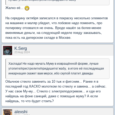
Жалко её...
На середину октября записался в покраску несколько элементов
на машинке и маляр убедил, что лобовое надо поменять, про
полировку отозвался не очень. Вроде нашёл за более-менее
вменяемые деньги, на следующей неделе поеду заказывать,
пока есть на дилерском складе в Москве.
K.Serg
23 Aug 2024
Хаспада! Не надо мучать Муму в извращённой форме, лучше
утопите/пристрелите/придушите/ жабу, в итоге её последующая
инкарнация скажет вам мерси, ибо скупой платит дважды
Обычное стекло заменить за 10 тык и фигсним... Ранее я в
последний год КАСКО молотком по стеклу и замена... а сейчас.
У нас свое Му-му... Стекло с электроподогревом... и хде его
найдешь на фоне санкций, даже с помощью муму? А если
найдешь, то что будет стоить?
alexshi