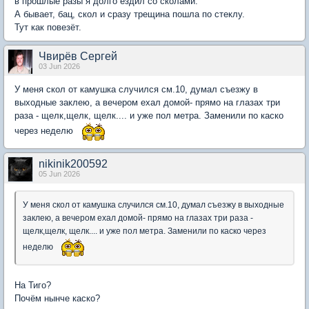
в прошлые разы я долго ездил со сколами.
А бывает, бац, скол и сразу трещина пошла по стеклу.
Тут как повезёт.
Чвирёв Сергей
03 Jun 2026
У меня скол от камушка случился см.10, думал съезжу в
выходные заклею, а вечером ехал домой- прямо на глазах три
раза - щелк,щелк, щелк.... и уже пол метра. Заменили по каско
через неделю
nikinik200592
05 Jun 2026
У меня скол от камушка случился см.10, думал съезжу в выходные
заклею, а вечером ехал домой- прямо на глазах три раза -
щелк,щелк, щелк.... и уже пол метра. Заменили по каско через
неделю
На Тиго?
Почём нынче каско?