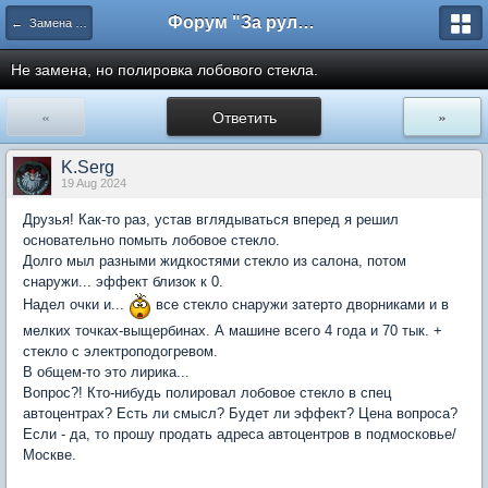
Форум "За рулем"
← Замена лобового стекла
Не замена, но полировка лобового стекла.
«
Ответить
»
K.Serg
19 Aug 2024
Друзья! Как-то раз, устав вглядываться вперед я решил
основательно помыть лобовое стекло.
Долго мыл разными жидкостями стекло из салона, потом
снаружи... эффект близок к 0.
Надел очки и...
все стекло снаружи затерто дворниками и в
мелких точках-выщербинах. А машине всего 4 года и 70 тык. +
стекло с электроподогревом.
В общем-то это лирика...
Вопрос?! Кто-нибудь полировал лобовое стекло в спец
автоцентрах? Есть ли смысл? Будет ли эффект? Цена вопроса?
Если - да, то прошу продать адреса автоцентров в подмосковье/
Москве.