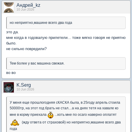
Андрей_kz
10 Jun 2026
но неприятно,машине всего два года
это да.
мне когда в годовалую прилетели... тоже мягко говоря не приятно
было.
не сильно повредили?
Тем более у вас машина свежая.
во во
K.Serg
10 Jun 2026
У меня еще прошлогодняя сКАСКА была, в 25году апрель стоила
50000тр, на этот год брать не стал....а на днях тетя на хавале ко
мне в корму приехала
...хоть мне по осаго наверно оплатят
(жду ответа от страховой) но неприятно,машине всего два
года