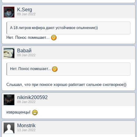
K.Serg
09 Jan 2022
А 18 литров кефира дают устойчивое опьянение))
Нет. Понос помешает...
Babaй
09 Jan 2022
Нет. Понос помешает...
Слышал, что при поносе хорошо работает сильное снотворное))
nikinik200592
09 Jan 2022
извращенцы!
Monstrik
13 Jan 2022