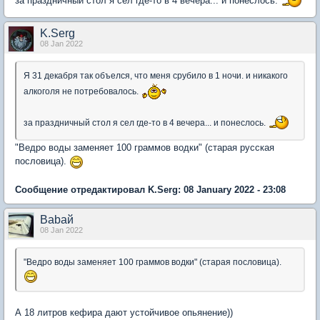
за праздничный стол я сел где-то в 4 вечера... и понеслось.
K.Serg
08 Jan 2022
Я 31 декабря так объелся, что меня срубило в 1 ночи. и никакого
алкоголя не потребовалось.
за праздничный стол я сел где-то в 4 вечера... и понеслось.
"Ведро воды заменяет 100 граммов водки" (старая русская
пословица).
Сообщение отредактировал K.Serg: 08 January 2022 - 23:08
Babaй
08 Jan 2022
"Ведро воды заменяет 100 граммов водки" (старая пословица).
А 18 литров кефира дают устойчивое опьянение))