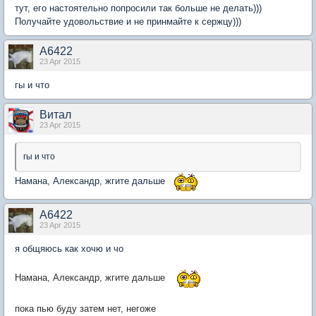
тут, его настоятельно попросили так больше не делать)))
Получайте удовольствие и не принмайте к сержцу)))
А6422
23 Apr 2015
гы и что
Витал
23 Apr 2015
гы и что
Намана, Александр, жгите дальше
А6422
23 Apr 2015
я общяюсь как хочю и чо
Намана, Александр, жгите дальше
пока пью буду затем нет, негоже