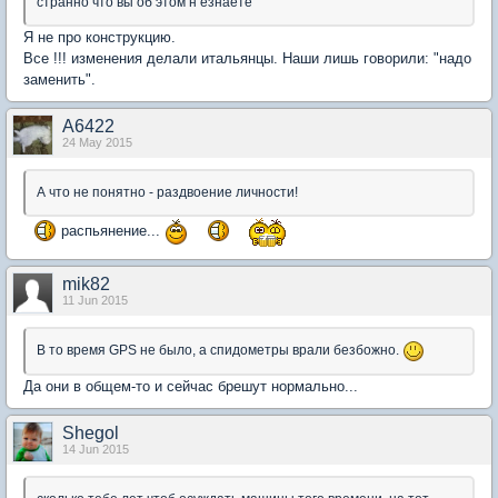
странно что вы об этом н езнаете
Я не про конструкцию.
Все !!! изменения делали итальянцы. Наши лишь говорили: "надо
заменить".
А6422
24 May 2015
А что не понятно - раздвоение личности!
распьянение...
mik82
11 Jun 2015
В то время GPS не было, а спидометры врали безбожно.
Да они в общем-то и сейчас брешут нормально...
Shegol
14 Jun 2015