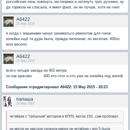
российская лень повенуть экстенрики и натянуть трос ручника, ну
да тормоза не спасала, я имел фиат, он не лучше, хотя не гнил
А6422
15 May 2015
я когда с машинами начал заниматьсо ремонтом для гонок
копейка ещё та дура была, правда пиленная, но весёлая, 400лс
мля весело
А6422
15 May 2015
всего четыре заезда на 402 метра
но как красиво 400 ето чтот и это уже не копейка под жепой
Сообщение отредактировал А6422: 15 May 2015 - 20:23
папаша
16 May 2015
четвёрка с "трёшным" мотором и КПП5, могла 150...сам пробовал
не могла
не хватало силенок ивряд ли четвёрка с кпп 5 была