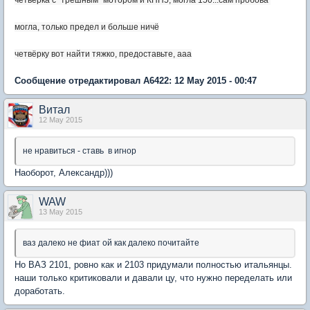
четвёрка с "трёшным" мотором и КПП5, могла 150...сам пробова
могла, только предел и больше ничё
четвёрку вот найти тяжко, предоставьте, ааа
Сообщение отредактировал А6422: 12 May 2015 - 00:47
Витал
12 May 2015
не нравиться - ставь в игнор
Наоборот, Александр)))
WAW
13 May 2015
ваз далеко не фиат ой как далеко почитайте
Но ВАЗ 2101, ровно как и 2103 придумали полностью итальянцы.
наши только критиковали и давали цу, что нужно переделать или
доработать.