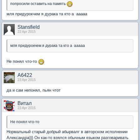
попросили оставить на память
мля придурокчем я дурака та кто а ааааа
Stansfield
22 Apr 2015
мля придурокчем я дурака та кто а ааааа
Не понял что-то
А6422
23 Apr 2015
да и сам непонял, пьян чтот
Витал
23 Apr 2015
Не понял что-то
Нормальный старый добрый абырвалг в авторском исполнении
Александра))) Он как-то взялся обычным езыком разговаривать