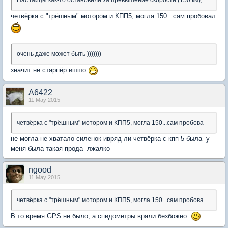
Нас гайцы как-то остановили за превышение скорости (150 км),
четвёрка с "трёшным" мотором и КПП5, могла 150...сам пробовал
очень даже может быть )))))))
значит не старпёр ишшо
А6422
11 May 2015
четвёрка с "трёшным" мотором и КПП5, могла 150...сам пробова
не могла не хватало силенок ивряд ли четвёрка с кпп 5 была у
меня была такая прода лжалко
ngood
11 May 2015
четвёрка с "трёшным" мотором и КПП5, могла 150...сам пробова
В то время GPS не было, а спидометры врали безбожно.