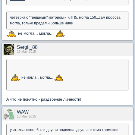
четвёрка с "трёшным" мотором и КПП5, могла 150...сам пробова
могла
, только предел и больше ничё
не могла... могла...
Sergii_88
16 May 2015
не могла... могла...
А что не понятно - раздвоение личности!
WAW
18 May 2015
у итальянского были другая подвеска, другая ситема тормозов