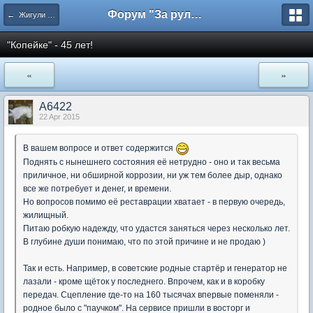
Форум "За рулем"
← Жигули - Нива - ШевиНива
"Копейке" - 45 лет!
«
»
А6422
22 Apr 2015
В вашем вопросе и ответ содержится
Поднять с нынешнего состояния её нетрудно - оно и так весьма
приличное, ни обширной коррозии, ни уж тем более дыр, однако
все же потребует и денег, и времени.
Но вопросов помимо её реставрации хватает - в первую очередь,
жилищный.
Питаю робкую надежду, что удастся заняться через несколько лет.
В глубине души понимаю, что по этой причине и не продаю )
Так и есть. Например, в советские родные стартёр и генератор не
лазали - кроме щёток у последнего. Впрочем, как и в коробку
передач. Сцепление где-то на 160 тысячах впервые поменяли -
родное было с "паучком". На сервисе пришли в восторг и