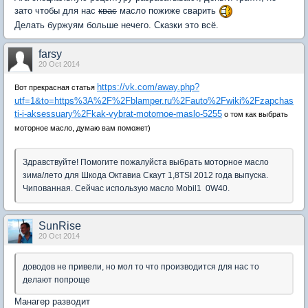
зато чтобы для нас
квас
масло пожиже сварить
Делать буржуям больше нечего. Сказки это всё.
farsy
20 Oct 2014
https://vk.com/away.php?
Вот прекрасная статья
utf=1&to=https%3A%2F%2Fblamper.ru%2Fauto%2Fwiki%2Fzapchas
ti-i-aksessuary%2Fkak-vybrat-motornoe-maslo-5255
о том как выбрать
моторное масло, думаю вам поможет)
Здравствуйте! Помогите пожалуйста выбрать моторное масло
зима/лето для Шкода Октавиа Скаут 1,8TSI 2012 года выпуска.
Чипованная. Сейчас использую масло Mobil1 0W40.
SunRise
20 Oct 2014
доводов не привели, но мол то что производится для нас то
делают попроще
Манагер разводит