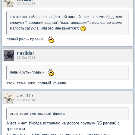
23 Oct 2014
так же как выбор резины (летней-зимней....шипы-ламели), далее
следуют "передний-задний", "вазы-иномарки" в последнее время
малость затухла (или это мне кажется?)
левый руль- правый...
nazildar
23 Oct 2014
левый руль- правый...
этой теме уже полный финиш
ars1117
23 Oct 2014
этой теме уже полный финиш
А вот и нет. Иногда встречаю на дороге прульку (25 регион) с
транзитом.
К тому же... конструктора, распилы и т.п. Там ещё есть