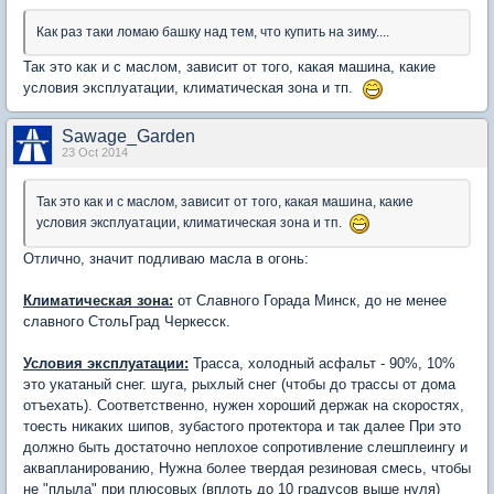
Как раз таки ломаю башку над тем, что купить на зиму....
Так это как и с маслом, зависит от того, какая машина, какие
условия эксплуатации, климатическая зона и тп.
Sawage_Garden
23 Oct 2014
Так это как и с маслом, зависит от того, какая машина, какие
условия эксплуатации, климатическая зона и тп.
Отлично, значит подливаю масла в огонь:
Климатическая зона:
от Славного Горада Минск, до не менее
славного СтольГрад Черкесск.
Условия эксплуатации:
Трасса, холодный асфальт - 90%, 10%
это укатаный снег. шуга, рыхлый снег (чтобы до трассы от дома
отъехать). Соответственно, нужен хороший держак на скоростях,
тоесть никаких шипов, зубастого протектора и так далее При это
должно быть достаточно неплохое сопротивление слешплеингу и
аквапланированию, Нужна более твердая резиновая смесь, чтобы
не "плыла" при плюсовых (вплоть до 10 градусов выше нуля)