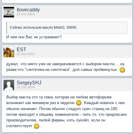
Ilovecaddy
21 Oct 2014
Сейчас использую масло Mobil1 0W40.
И чем оно Вас не устраивает?
EST
21 Oct 2014
думал, что никто уже не заморачивается с выбором масла.....ну,
разве-что "синтетика-не синтетика", для самых пробвинутых
SergeySHJ
22 Oct 2014
Выбор масла это та тема, которая на любом автофоруме
возникает как минимум раз в неделю
. Каждый новичок с нее
обычно начинает. Потом обычно следует срач станиц на 100,
потом приходят к общему знаменателю - лить то, что предписано
производителем, любой фирмы, хоть лукойл, если он
соответствует
...