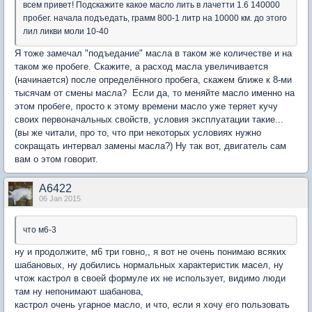
всем привет! Подскажите какое масло лить в лачетти 1.6 140000
пробег. начала подъедать, грамм 800-1 литр на 10000 км. до этого
лил ликви моли 10-40
Я тоже замечал "подъедание" масла в таком же количестве и на
таком же пробеге. Скажите, а расход масла увеличивается
(начинается) после определённого пробега, скажем ближе к 8-ми
тысячам от смены масла? Если да, то меняйте масло именно на
этом пробеге, просто к этому времени масло уже теряет кучу
своих первоначальных свойств, условия эксплуатации такие...
(вы же читали, про то, что при некоторых условиях нужно
сокращать интервал замены масла?) Ну так вот, двигатель сам
вам о этом говорит.
А6422
06 Jan 2015
что м6-3
ну и продолжите, м6 три говно,, я вот не очень понимаю всяких
шабановых, ну добились нормальных характеристик масел, ну
чтож кастрол в своей формуле их не использует, видимо люди
там ну непонимают шабанова,
кастрол очень угарное масло, и что, если я хочу его пользовать