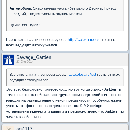
Автомобиль
: Снаряженная масса - без малого 2 тонны. Привод:
передний, с подключаемым задним мостом
Ну что, есть идеи?
Все ответы на эти вопросы здесь:
http://colesa.ru/test
тесты от
всех ведущих автожурналов.
Sawage_Garden
23 Oct 2014
Все ответы на эти вопросы здесь:
http://colesa.ru/test
тесты от всех
ведущих автожурналов.
Это все, безусловно, интересно.... но вот когда Ханкук АйЦепт в
тамошних тестах обставляет других производителей шин, то это
наводит на размышление о некой предвзятости, особенно. ежели
учесть тот факт, что на отдельно взятом KIA Sportage
установлены именно эти шины и я прекрасно знаю, что АйЦепт по
зиме так себе шина
ars1117