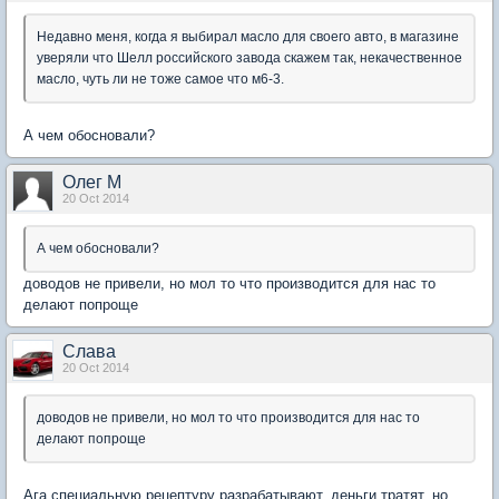
Недавно меня, когда я выбирал масло для своего авто, в магазине
уверяли что Шелл российского завода скажем так, некачественное
масло, чуть ли не тоже самое что м6-3.
А чем обосновали?
Олег М
20 Oct 2014
А чем обосновали?
доводов не привели, но мол то что производится для нас то
делают попроще
Слaва
20 Oct 2014
доводов не привели, но мол то что производится для нас то
делают попроще
Ага специальную рецептуру разрабатывают, деньги тратят, но