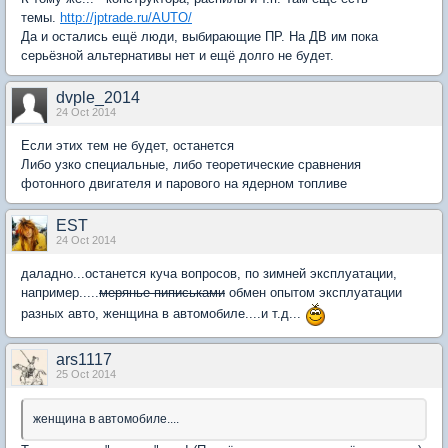
темы.
http://jptrade.ru/AUTO/
Да и остались ещё люди, выбирающие ПР. На ДВ им пока
серьёзной альтернативы нет и ещё долго не будет.
dvple_2014
24 Oct 2014
Если этих тем не будет, останется
Либо узко специальные, либо теоретические сравнения
фотонного двигателя и парового на ядерном топливе
EST
24 Oct 2014
даладно...останется куча вопросов, по зимней эксплуатации,
например.....
мерянье пиписьками
обмен опытом эксплуатации
разных авто, женщина в автомобиле....и т.д...
ars1117
25 Oct 2014
женщина в автомобиле....