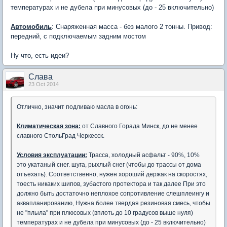
температурах и не дубела при минусовых (до - 25 включительно)
Автомобиль
: Снаряженная масса - без малого 2 тонны. Привод:
передний, с подключаемым задним мостом
Ну что, есть идеи?
Слaва
23 Oct 2014
Отлично, значит подливаю масла в огонь:
Климатическая зона:
от Славного Горада Минск, до не менее
славного СтольГрад Черкесск.
Условия эксплуатации:
Трасса, холодный асфальт - 90%, 10%
это укатаный снег. шуга, рыхлый снег (чтобы до трассы от дома
отъехать). Соответственно, нужен хороший держак на скоростях,
тоесть никаких шипов, зубастого протектора и так далее При это
должно быть достаточно неплохое сопротивление слешплеингу и
аквапланированию, Нужна более твердая резиновая смесь, чтобы
не "плыла" при плюсовых (вплоть до 10 градусов выше нуля)
температурах и не дубела при минусовых (до - 25 включительно)