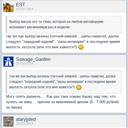
EST
22 Oct 2014
Выбор масла это та тема, которая на любом автофоруме
возникает как минимум раз в неделю .
так же как выбор резины (летней-зимней....шипы-ламели), далее
следуют "передний-задний", "вазы-иномарки" в последнее время
малость затухла (или это мне кажется?)
Sawage_Garden
23 Oct 2014
так же как выбор резины (летней-зимней....шипы-ламели), далее
следуют "передний-задний", "вазы-иномарки" в последнее время
малость затухла (или это мне кажется?)
Могу опять разжечь.... Как раз таки ломаю башку над тем, что
купить на зиму.... причем за вменяемый ценник (6 - 7 000 рублей
за банан)
staryjjded
23 Oct 2014