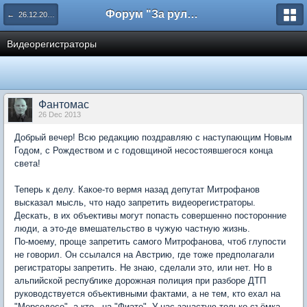
Форум "За рулем"
← 26.12.2013. Антон Чуйкин. Горячая линия.
Видеорегистраторы
Фантомас
26 Dec 2013
Добрый вечер! Всю редакцию поздравляю с наступающим Новым
Годом, с Рождеством и с годовщиной несостоявшегося конца
света!
Теперь к делу. Какое-то вермя назад депутат Митрофанов
высказал мысль, что надо запретить видеорегистраторы.
Дескать, в их объективы могут попасть совершенно посторонние
люди, а это-де вмешательство в чужую частную жизнь.
По-моему, проще запретить самого Митрофанова, чтоб глупости
не говорил. Он ссылался на Австрию, где тоже предполагали
регистраторы запретить. Не знаю, сделали это, или нет. Но в
альпийской республике дорожная полиция при разборе ДТП
руководствуется объективными фактами, а не тем, кто ехал на
"Мерседесе", а кто - на "Фиате". У нас зачастую только съёмка