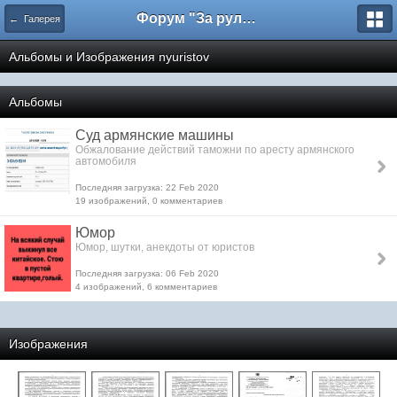
Форум "За рулем"
← Галерея
Альбомы и Изображения nyuristov
Альбомы
Суд армянские машины
Обжалование действий таможни по аресту армянского
автомобиля
Последняя загрузка: 22 Feb 2020
19 изображений, 0 комментариев
Юмор
Юмор, шутки, анекдоты от юристов
Последняя загрузка: 06 Feb 2020
4 изображений, 6 комментариев
Изображения