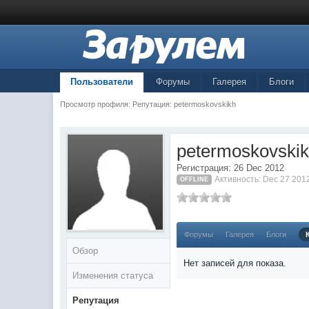
Пользователи
Форумы
Галерея
Блоги
Просмотр профиля: Репутация: petermoskovskikh
petermoskovski
Регистрация: 26 Dec 2012
Активность: Dec 27 201
OFFLINE
Форумы
Галерея
Блоги
Обзор
Нет записей для показа.
Изменения статуса
Репутация