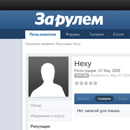
Пользователи
Форумы
Галерея
Блоги
Просмотр профиля: Репутация: Hexy
Hexy
Регистрация: 07 May 2009
Активность: May 07 200
OFFLINE
Форумы
Галерея
Блоги
Обзор
Нет записей для показа.
Изменения статуса
Репутация