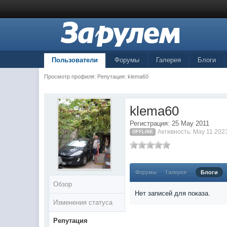
Пользователи
Форумы
Галерея
Блоги
Просмотр профиля: Репутация: klema60
klema60
Регистрация: 25 May 2011
Активность: May 11 202
OFFLINE
Форумы
Галерея
Блоги
Обзор
Нет записей для показа.
Изменения статуса
Репутация