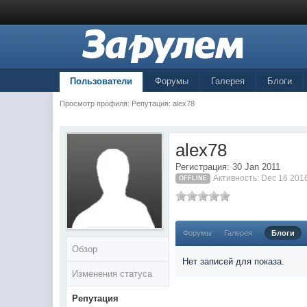
Пользователи
Форумы
Галерея
Блоги
Просмотр профиля: Репутация: alex78
alex78
Регистрация: 30 Jan 2011
Активность: Dec 16 201
OFFLINE
Форумы
Галерея
Блоги
Обзор
Нет записей для показа.
Изменения статуса
Репутация